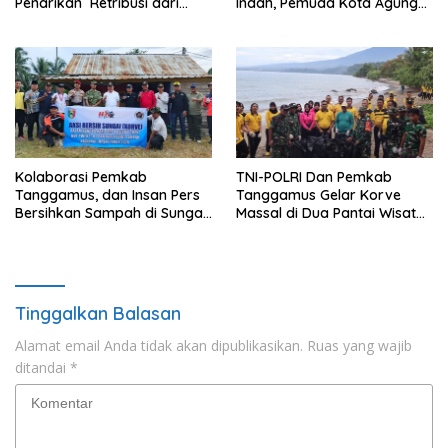
Penarikan Retribusi dari
Indah, Pemuda Kota Agung
Bupati
Diciduk Polisi
Kolaborasi Pemkab
TNI-POLRI Dan Pemkab
Tanggamus, dan Insan Pers
Tanggamus Gelar Korve
Bersihkan Sampah di Sungai
Massal di Dua Pantai Wisata
Way Awi
Unggulan
Tinggalkan Balasan
Alamat email Anda tidak akan dipublikasikan.
Ruas yang wajib
ditandai
*