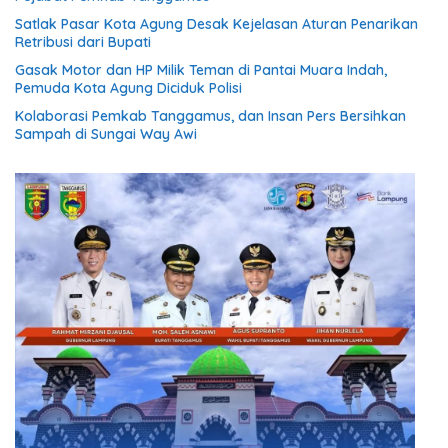
Satlak Pasar Kota Agung Desak Kejelasan Aturan Penarikan
Retribusi dari Bupati
Gasak Motor dan HP Milik Teman di Pantai Muara Indah,
Pemuda Kota Agung Diciduk Polisi
Kolaborasi Pemkab Tanggamus, dan Insan Pers Bersihkan
Sampah di Sungai Way Awi