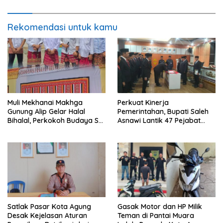
Rekomendasi untuk kamu
Muli Mekhanai Makhga
Perkuat Kinerja
Gunung Alip Gelar Halal
Pemerintahan, Bupati Saleh
Bihalal, Perkokoh Budaya Sai
Asnawi Lantik 47 Pejabat
Batin di Tanggamus
Pemkab Tanggamus
Satlak Pasar Kota Agung
Gasak Motor dan HP Milik
Desak Kejelasan Aturan
Teman di Pantai Muara