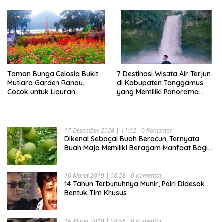
Taman Bunga Celosia Bukit
7 Destinasi Wisata Air Terjun
Mutiara Garden Ranau,
di Kabupaten Tanggamus
Cocok untuk Liburan
yang Memiliki Panorama
Keluarga
Indah Nan Mempesona
17 Desember 2024 | 11:02
0 Komentar
Dikenal Sebagai Buah Beracun, Ternyata
Buah Maja Memiliki Beragam Manfaat Bagi
Kesehatan
16 Maret 2019 | 08:28
0 Komentar
14 Tahun Terbunuhnya Munir, Polri Didesak
Bentuk Tim Khusus
16 Maret 2019 | 08:55
0 Komentar