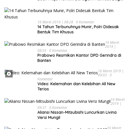
Kesehatan
16 Maret 2019 | 08:28
0 Komentar
14 Tahun Terbunuhnya Munir, Polri Didesak
Bentuk Tim Khusus
16 Maret
2019 |
08:55
0 Komentar
Prabowo Resmikan Kantor DPD Gerindra di
Banten
16 Maret 2019 |
09:03
0
Komentar
Video: Kelemahan dan Kelebihan All New
Terios
16 Maret
2019 |
09:37
0 Komentar
Aliansi Nissan-Mitsubishi Luncurkan Livina
Versi Mungil
16 Maret