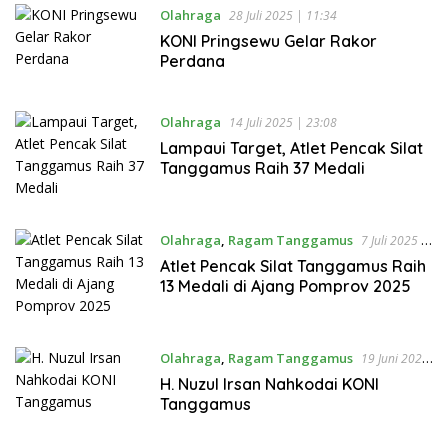
Olahraga
28 Juli 2025 | 11:34
KONI Pringsewu Gelar Rakor
Perdana
Olahraga
14 Juli 2025 | 23:08
Lampaui Target, Atlet Pencak Silat
Tanggamus Raih 37 Medali
Olahraga
,
Ragam Tanggamus
7 Juli 2025 |
10:14
Atlet Pencak Silat Tanggamus Raih
13 Medali di Ajang Pomprov 2025
Olahraga
,
Ragam Tanggamus
19 Juni 2025
| 19:26
H. Nuzul Irsan Nahkodai KONI
Tanggamus