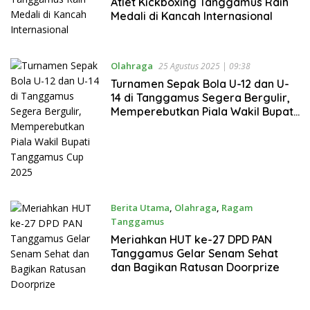
Atlet Kickboxing Tanggamus Raih
Medali di Kancah Internasional
Olahraga
25 Agustus 2025 | 09:38
Turnamen Sepak Bola U-12 dan U-
14 di Tanggamus Segera Bergulir,
Memperebutkan Piala Wakil Bupati
Tanggamus Cup 2025
Berita Utama
,
Olahraga
,
Ragam
Tanggamus
23 Agustus 2025 | 12:19
Meriahkan HUT ke-27 DPD PAN
Tanggamus Gelar Senam Sehat
dan Bagikan Ratusan Doorprize