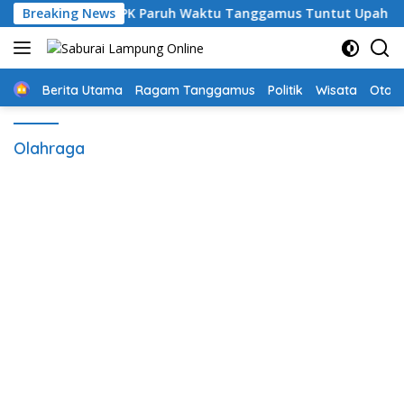
Langsung
0 Sehari, Guru PPPK Paruh Waktu Tanggamus Tuntut Upah Laya
Breaking News
ke
konten
Home
Berita Utama
Ragam Tanggamus
Politik
Wisata
Oto &
Olahraga