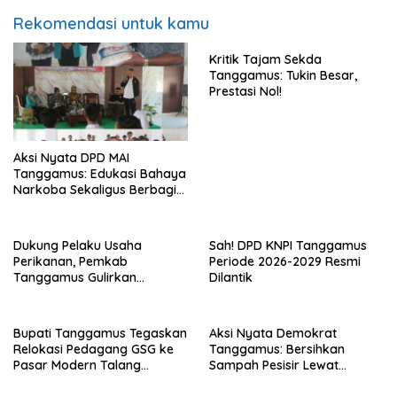
Rekomendasi untuk kamu
Kritik Tajam Sekda
Tanggamus: Tukin Besar,
Prestasi Nol!
Aksi Nyata DPD MAI
Tanggamus: Edukasi Bahaya
Narkoba Sekaligus Berbagi
Sembako
Dukung Pelaku Usaha
Sah! DPD KNPI Tanggamus
Perikanan, Pemkab
Periode 2026-2029 Resmi
Tanggamus Gulirkan
Dilantik
Bantuan Mesin dan Program
KUR, BPJS
Bupati Tanggamus Tegaskan
Aksi Nyata Demokrat
Relokasi Pedagang GSG ke
Tanggamus: Bersihkan
Pasar Modern Talang
Sampah Pesisir Lewat
Padang Tetap Berlanjut
Gerakan Langit Biru