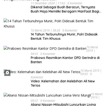
17 Desember 2024 | 11:02
0 Komentar
Dikenal Sebagai Buah Beracun, Ternyata
Buah Maja Memiliki Beragam Manfaat Bagi
Kesehatan
16 Maret 2019 | 08:28
0 Komentar
14 Tahun Terbunuhnya Munir, Polri Didesak
Bentuk Tim Khusus
16 Maret
2019 |
08:55
0 Komentar
Prabowo Resmikan Kantor DPD Gerindra di
Banten
16 Maret 2019 |
09:03
0
Komentar
Video: Kelemahan dan Kelebihan All New
Terios
16 Maret
2019 |
09:37
0 Komentar
Aliansi Nissan-Mitsubishi Luncurkan Livina