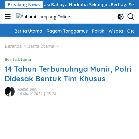
Langsung
nggamus: Edukasi Bahaya Narkoba Sekaligus Berbagi Sembako
Breaking News
ke
konten
Home
Berita Utama
Ragam Tanggamus
Politik
Wisata
Oto &
Beranda
Berita Utama
Berita Utama
14 Tahun Terbunuhnya Munir, Polri
Didesak Bentuk Tim Khusus
Admin_andi
16 Maret 2019 | 08:28