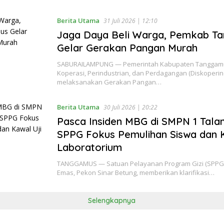
Berita Utama
31 Juli 2026 | 12:10
Jaga Daya Beli Warga, Pemkab T
Gelar Gerakan Pangan Murah
SABURAILAMPUNG — Pemerintah Kabupaten Tanggamus
Koperasi, Perindustrian, dan Perdagangan (Diskoperin
melaksanakan Gerakan Pangan…
Berita Utama
30 Juli 2026 | 20:22
Pasca Insiden MBG di SMPN 1 Tala
SPPG Fokus Pemulihan Siswa dan K
Laboratorium
TANGGAMUS — Satuan Pelayanan Program Gizi (SPPG
Emas, Pekon Sinar Betung, memberikan klarifikasi…
Selengkapnya