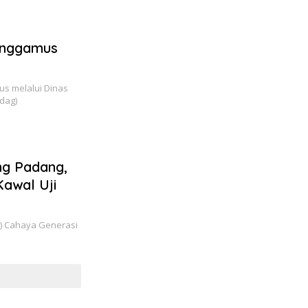
anggamus
 melalui Dinas
dag)
ng Padang,
awal Uji
) Cahaya Generasi