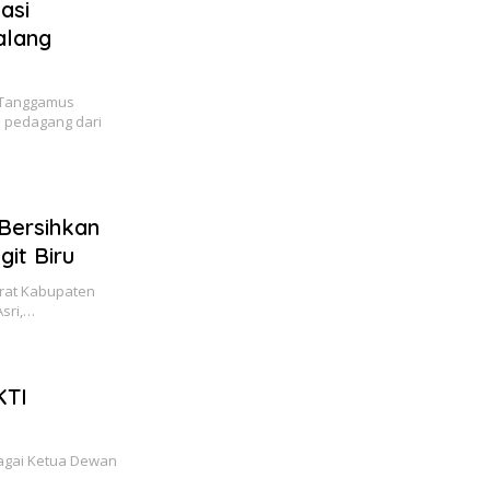
asi
alang
 Tanggamus
 pedagang dari
Bersihkan
it Biru
rat Kabupaten
sri,…
KTI
ebagai Ketua Dewan