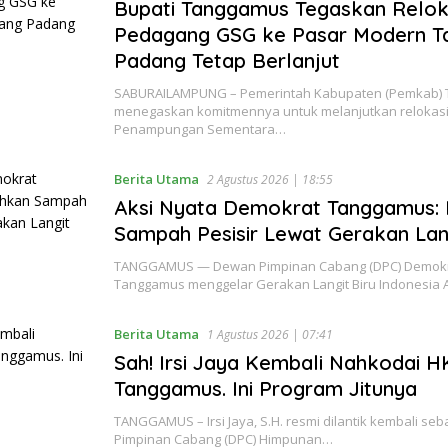
Bupati Tanggamus Tegaskan Relok
Pedagang GSG ke Pasar Modern T
Padang Tetap Berlanjut
SABURAILAMPUNG – Pemerintah Kabupaten (Pemkab)
menegaskan komitmennya untuk melanjutkan relokasi
Penampungan Sementara…
Berita Utama
2 Agustus 2026 | 18:55
Aksi Nyata Demokrat Tanggamus: 
Sampah Pesisir Lewat Gerakan Lang
TANGGAMUS — Dewan Pimpinan Cabang (DPC) Demok
Tanggamus menggelar Gerakan Langit Biru Indonesia A
Berita Utama
1 Agustus 2026 | 07:41
Sah! Irsi Jaya Kembali Nahkodai H
Tanggamus. Ini Program Jitunya
TANGGAMUS – Irsi Jaya, S.H. resmi dilantik kembali s
Pimpinan Cabang (DPC) Himpunan…