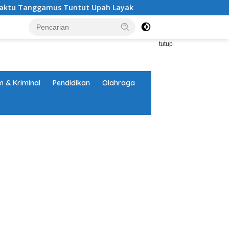
nggamus Tuntut Upah Layak
Aksi Nyata DPD MAI Tangg
tutup
 & Kriminal
Pendidikan
Olahraga