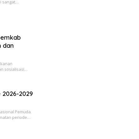
ai sangat…
 Pemkab
n dan
ikanan
an sosialisasi…
 2026-2029
asional Pemuda
amatan periode…