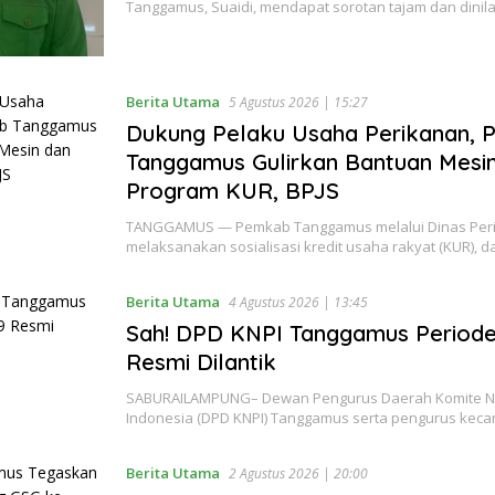
Tanggamus, Suaidi, mendapat sorotan tajam dan dinil
Berita Utama
5 Agustus 2026 | 15:27
Dukung Pelaku Usaha Perikanan,
Tanggamus Gulirkan Bantuan Mesi
Program KUR, BPJS
TANGGAMUS — Pemkab Tanggamus melalui Dinas Per
melaksanakan sosialisasi kredit usaha rakyat (KUR), d
Berita Utama
4 Agustus 2026 | 13:45
Sah! DPD KNPI Tanggamus Periode
Resmi Dilantik
SABURAILAMPUNG– Dewan Pengurus Daerah Komite N
Indonesia (DPD KNPI) Tanggamus serta pengurus kec
Berita Utama
2 Agustus 2026 | 20:00