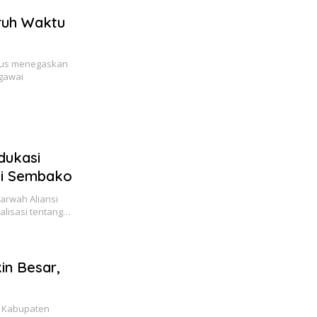
aruh Waktu
mus menegaskan
gawai
dukasi
gi Sembako
rwah Aliansi
alisasi tentang…
in Besar,
) Kabupaten