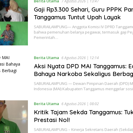
Berita Utama
7 Agustus 2026 | 13:47
Gaji Rp3.300 Sehari, Guru PPPK P
Tanggamus Tuntut Upah Layak
SABURAILAMPUNG— Anggota Komisi IV DPRD Tangga
bahwa pemenuhan belanja pegawai, termasuk gaji Pe
Pemerintah…
Berita Utama
6 Agustus 2026 | 12:14
Aksi Nyata DPD MAI Tanggamus: E
Bahaya Narkoba Sekaligus Berba
SABURAILAMPUNG — Dewan Pimpinan Daerah (DPD) Ma
Indonesia (MAI) Kabupaten Tanggamus menggelar sosi
Berita Utama
6 Agustus 2026 | 08:02
Kritik Tajam Sekda Tanggamus: Tuk
Prestasi Nol!
SABURAILAMPUNG – Kinerja Sekretaris Daerah (Sekda