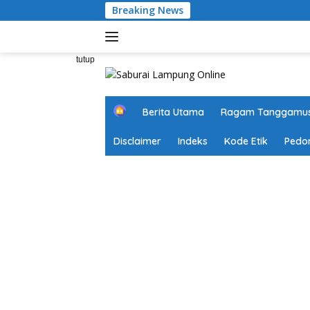
Langsung
Breaking News
ke
konten
tutup
H
Berita Utama
Ragam Tanggamu
o
m
Disclaimer
Indeks
Kode Etik
Pedo
e