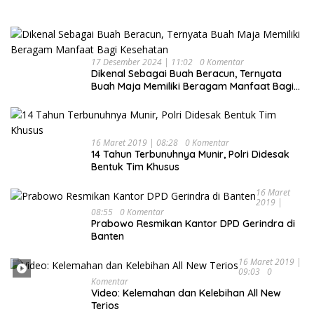
17 Desember 2024 | 11:02
0 Komentar
Dikenal Sebagai Buah Beracun, Ternyata
Buah Maja Memiliki Beragam Manfaat Bagi
Kesehatan
16 Maret 2019 | 08:28
0 Komentar
14 Tahun Terbunuhnya Munir, Polri Didesak
Bentuk Tim Khusus
16 Maret
2019 |
08:55
0 Komentar
Prabowo Resmikan Kantor DPD Gerindra di
Banten
16 Maret 2019 |
09:03
0
Komentar
Video: Kelemahan dan Kelebihan All New
Terios