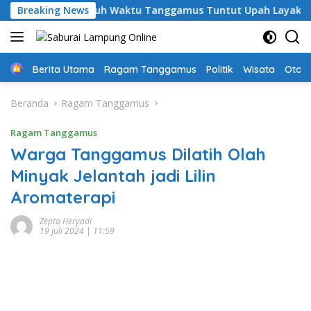
Langsung
 Guru PPPK Paruh Waktu Tanggamus Tuntut Upah Layak
Breaking News
ke
konten
Home
Berita Utama
Ragam Tanggamus
Politik
Wisata
Oto &
Beranda
Ragam Tanggamus
Ragam Tanggamus
Warga Tanggamus Dilatih Olah
Minyak Jelantah jadi Lilin
Aromaterapi
Zepta Heryadi
19 Juli 2024 | 11:59