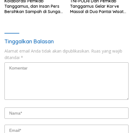
Kolaborasi Pemkab
TNI-POLRI Dan Pemkab
Tanggamus, dan Insan Pers
Tanggamus Gelar Korve
Bersihkan Sampah di Sungai
Massal di Dua Pantai Wisata
Way Awi
Unggulan
Tinggalkan Balasan
Alamat email Anda tidak akan dipublikasikan.
Ruas yang wajib
ditandai
*