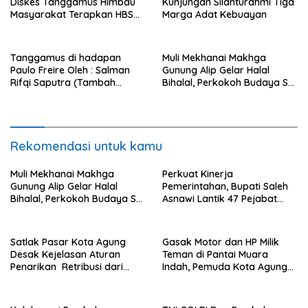
Diskes Tanggamus Himbau
Kunjungan Silahturahmi Tiga
Masyarakat Terapkan HBS
Marga Adat Kebuayan
dan Imunisasi Lengkap
Tanggamus di hadapan
Muli Mekhanai Makhga
Paulo Freire Oleh : Salman
Gunung Alip Gelar Halal
Rifqi Saputra (Tambah
Bihalal, Perkokoh Budaya Sai
Tumbuh Institute)
Batin di Tanggamus
Rekomendasi untuk kamu
Muli Mekhanai Makhga
Perkuat Kinerja
Gunung Alip Gelar Halal
Pemerintahan, Bupati Saleh
Bihalal, Perkokoh Budaya Sai
Asnawi Lantik 47 Pejabat
Batin di Tanggamus
Pemkab Tanggamus
Satlak Pasar Kota Agung
Gasak Motor dan HP Milik
Desak Kejelasan Aturan
Teman di Pantai Muara
Penarikan Retribusi dari
Indah, Pemuda Kota Agung
Bupati
Diciduk Polisi