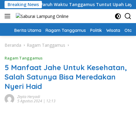
Langsung
hari, Guru PPPK Paruh Waktu Tanggamus Tuntut Upah Layak
Breaking News
ke
konten
Home
Berita Utama
Ragam Tanggamus
Politik
Wisata
Oto &
Beranda
Ragam Tanggamus
Ragam Tanggamus
5 Manfaat Jahe Untuk Kesehatan,
Salah Satunya Bisa Meredakan
Nyeri Haid
Zepta Heryadi
5 Agustus 2024 | 12:13