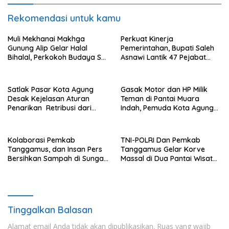
Rekomendasi untuk kamu
Muli Mekhanai Makhga
Perkuat Kinerja
Gunung Alip Gelar Halal
Pemerintahan, Bupati Saleh
Bihalal, Perkokoh Budaya Sai
Asnawi Lantik 47 Pejabat
Batin di Tanggamus
Pemkab Tanggamus
Satlak Pasar Kota Agung
Gasak Motor dan HP Milik
Desak Kejelasan Aturan
Teman di Pantai Muara
Penarikan Retribusi dari
Indah, Pemuda Kota Agung
Bupati
Diciduk Polisi
Kolaborasi Pemkab
TNI-POLRI Dan Pemkab
Tanggamus, dan Insan Pers
Tanggamus Gelar Korve
Bersihkan Sampah di Sungai
Massal di Dua Pantai Wisata
Way Awi
Unggulan
Tinggalkan Balasan
Alamat email Anda tidak akan dipublikasikan.
Ruas yang wajib