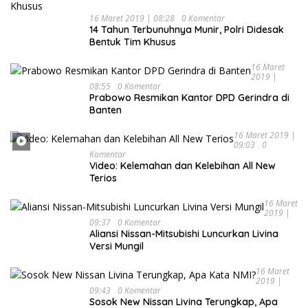
16 Maret 2019 | 08:28
0 Komentar
14 Tahun Terbunuhnya Munir, Polri Didesak
Bentuk Tim Khusus
16 Maret
2019 |
08:55
0 Komentar
Prabowo Resmikan Kantor DPD Gerindra di
Banten
16 Maret 2019 |
09:03
0
Komentar
Video: Kelemahan dan Kelebihan All New
Terios
16 Maret
2019 |
09:37
0 Komentar
Aliansi Nissan-Mitsubishi Luncurkan Livina
Versi Mungil
16 Maret
2019 |
09:43
0 Komentar
Sosok New Nissan Livina Terungkap, Apa