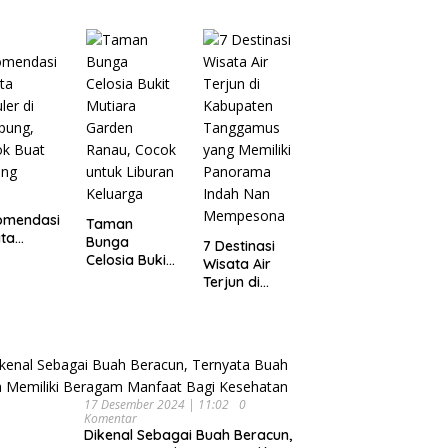
Wisata
pung
Dijamin Enak
Menarik dan
Ikonik di
Semarang
untuk Liburan
di Akhir
Pekan
omendasi
Taman
ta
Bunga
7 Destinasi
ler di
Celosia Bukit
Wisata Air
pung,
Mutiara
Terjun di
ok Buat
Garden
Kabupaten
ing
Ranau, Cocok
Tanggamus
untuk Liburan
yang Memiliki
Keluarga
Panorama
Indah Nan
Mempesona
17 Desember 2024 | 11:02
0
Komentar
Dikenal Sebagai Buah Beracun,