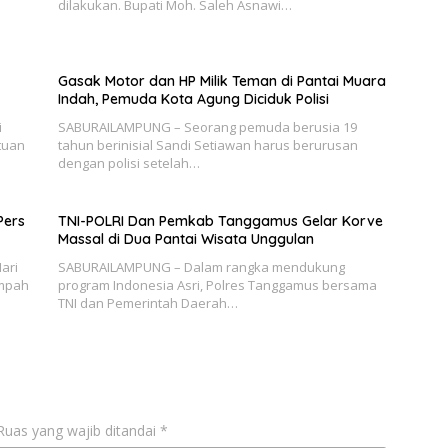
dilakukan. Bupati Moh. Saleh Asnawi…
Gasak Motor dan HP Milik Teman di Pantai Muara
Indah, Pemuda Kota Agung Diciduk Polisi
i
SABURAILAMPUNG – Seorang pemuda berusia 19
tuan
tahun berinisial Sandi Setiawan harus berurusan
dengan polisi setelah…
Pers
TNI-POLRI Dan Pemkab Tanggamus Gelar Korve
Massal di Dua Pantai Wisata Unggulan
ari
SABURAILAMPUNG – Dalam rangka mendukung
ampah
program Indonesia Asri, Polres Tanggamus bersama
TNI dan Pemerintah Daerah…
Ruas yang wajib ditandai
*