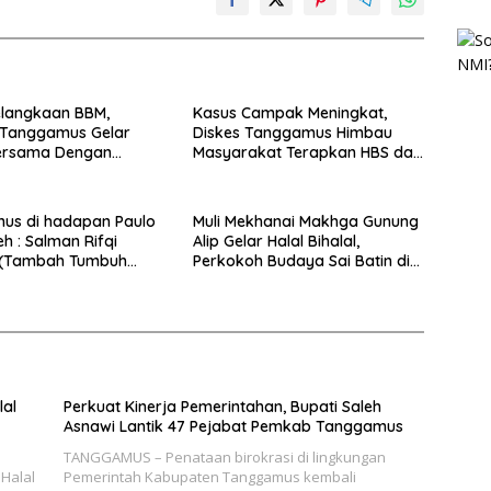
elangkaan BBM,
Kasus Campak Meningkat,
Tanggamus Gelar
Diskes Tanggamus Himbau
ersama Dengan
Masyarakat Terapkan HBS dan
Imunisasi Lengkap
us di hadapan Paulo
Muli Mekhanai Makhga Gunung
eh : Salman Rifqi
Alip Gelar Halal Bihalal,
 (Tambah Tumbuh
Perkokoh Budaya Sai Batin di
Tanggamus
lal
Perkuat Kinerja Pemerintahan, Bupati Saleh
Asnawi Lantik 47 Pejabat Pemkab Tanggamus
TANGGAMUS – Penataan birokrasi di lingkungan
Halal
Pemerintah Kabupaten Tanggamus kembali