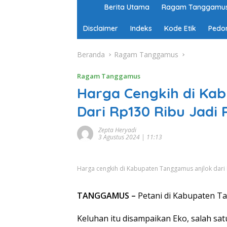
H
Berita Utama
Ragam Tanggamu
o
m
Disclaimer
Indeks
Kode Etik
Pedo
e
Beranda
Ragam Tanggamus
Ragam Tanggamus
Harga Cengkih di Ka
Dari Rp130 Ribu Jadi 
Zepta Heryadi
3 Agustus 2024 | 11:13
Harga cengkih di Kabupaten Tanggamus anjlok dari R
TANGGAMUS –
Petani di Kabupaten T
Keluhan itu disampaikan Eko, salah sa