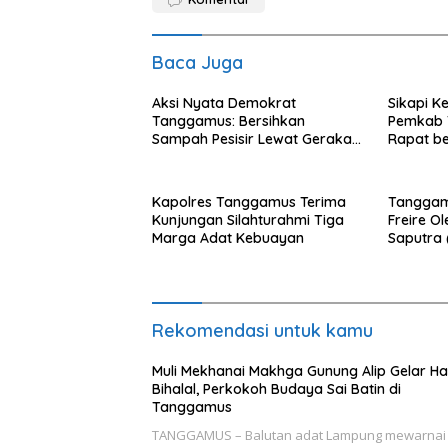
Baca Juga
Aksi Nyata Demokrat
Sikapi K
Tanggamus: Bersihkan
Pemkab 
Sampah Pesisir Lewat Gerakan
Rapat b
Langit Biru
Nelayan
Kapolres Tanggamus Terima
Tanggam
Kunjungan Silahturahmi Tiga
Freire Ol
Marga Adat Kebuayan
Saputra
Institute)
Rekomendasi untuk kamu
Muli Mekhanai Makhga Gunung Alip Gelar Ha
Bihalal, Perkokoh Budaya Sai Batin di
Tanggamus
TANGGAMUS – Balutan adat Lampung mewarnai 