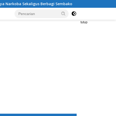
 Sekaligus Berbagi Sembako
Kritik Tajam Sekda Tangga
tutup