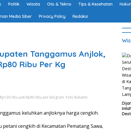
s
Politik
Wisata
Oto & Tekno
Tips & Kesehatan
Hukum
man Media Siber
Privacy Policy
Redaksi
Wis
bupaten Tanggamus Anjlok,
Rp80 Ribu Per Kg
p130 ribu jadi Rp80 ribu per kilogram. Foto Rulianto
Dija
Inila
anggamus keluhkan anjloknya harga cengkih.
Dest
Wisa
di K
tu petani cengkih di Kecamatan Pematang Sawa,
Tan