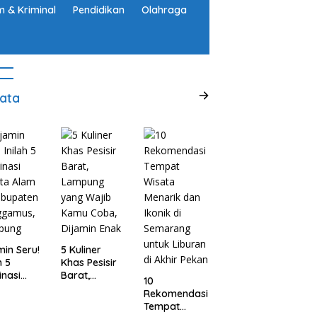
 & Kriminal
Pendidikan
Olahraga
ata
min Seru!
5 Kuliner
h 5
Khas Pesisir
inasi
Barat,
10
ta Alam
Lampung
Rekomendasi
abupaten
yang Wajib
Tempat
ggamus,
Kamu Coba,