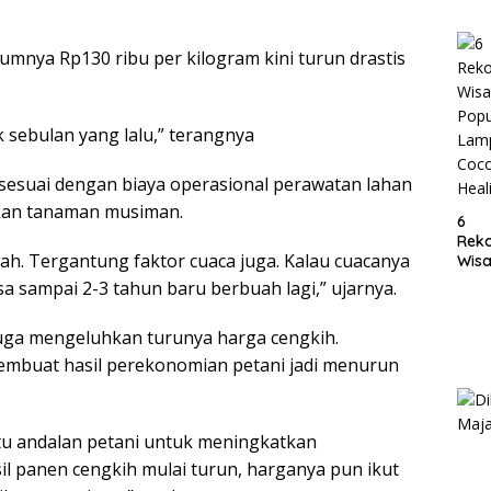
Lam
mnya Rp130 ribu per kilogram kini turun drastis
k sebulan yang lalu,” terangnya
k sesuai dengan biaya operasional perawatan lahan
kan tanaman musiman.
6
Rek
ah. Tergantung faktor cuaca juga. Kalau cuacanya
Wisa
Popu
sa sampai 2-3 tahun baru berbuah lagi,” ujarnya.
Lam
Coc
juga mengeluhkan turunya harga cengkih.
Heal
embuat hasil perekonomian petani jadi menurun
atu andalan petani untuk meningkatkan
il panen cengkih mulai turun, harganya pun ikut