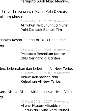
Ternyata Buah Maja Memiliki
Beragam Manfaat Bagi
Kesehatan
16 Maret 2019 | 08:28
0 Komentar
14 Tahun Terbunuhnya Munir,
Polri Didesak Bentuk Tim
Khusus
16 Maret 2019 | 08:55
0 Komentar
Prabowo Resmikan Kantor
DPD Gerindra di Banten
16 Maret 2019 | 09:03
0 Komentar
Video: Kelemahan dan
Kelebihan All New Terios
16 Maret 2019 | 09:37
0 Komentar
Aliansi Nissan-Mitsubishi
Luncurkan Livina Versi Mungil