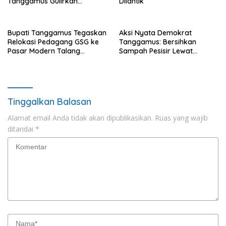
Tanggamus Gulirkan
Dilantik
Bantuan Mesin dan Program
KUR, BPJS
Bupati Tanggamus Tegaskan
Aksi Nyata Demokrat
Relokasi Pedagang GSG ke
Tanggamus: Bersihkan
Pasar Modern Talang
Sampah Pesisir Lewat
Padang Tetap Berlanjut
Gerakan Langit Biru
Tinggalkan Balasan
Alamat email Anda tidak akan dipublikasikan.
Ruas yang wajib
ditandai
*