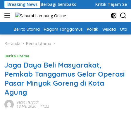
Langsung
oba Sekaligus Berbagi Sembako
Breaking News
Kritik Tajam Sekda Tan
ke
konten
Home
Berita Utama
Ragam Tanggamus
Politik
Wisata
Oto &
Beranda
Berita Utama
Berita Utama
Jaga Daya Beli Masyarakat,
Pemkab Tanggamus Gelar Operasi
Pasar Minyak Goreng di Kota
Agung
Zepta Heryadi
13 Mei 2026 | 11:22