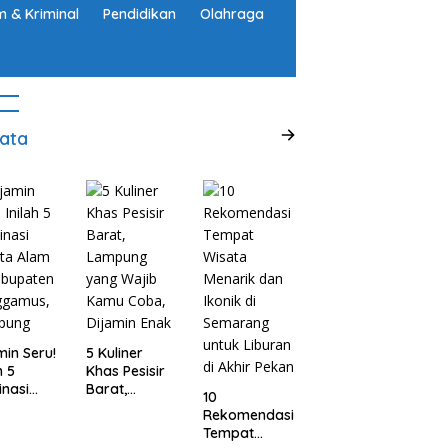
 & Kriminal
Pendidikan
Olahraga
ata
min Seru!
5 Kuliner
h 5
Khas Pesisir
inasi
Barat,
10
ta Alam
Lampung
Rekomendasi
abupaten
yang Wajib
Tempat
ggamus,
Kamu Coba,