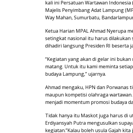
kali ini Persatuan Wartawan Indones
Majelis Penyimbang Adat Lampung (MPA
Way Mahan, Sumurbatu, Bandarlampung
Ketua Harian MPAL Ahmad Nyerupa me
setingkat nasional itu harus dilakukan 
dihadiri langsung Presiden RI beserta j
“Kegiatan yang akan di gelar ini buka
matang. Untuk itu kami meminta setia
budaya Lampung,” ujarnya.
Ahmad mengaku, HPN dan Porwanas tida
maupun kompetisi olahraga wartawan. Ak
menjadi momentum promosi budaya dan 
Tidak hanya itu Maskot juga harus di
Erdiyansyah Putra mengusulkan supaya
kegiatan.”Kalau boleh usula Gajah kita