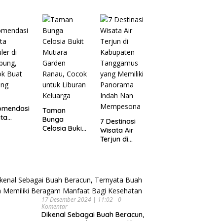
Wisata
pung
Dijamin Enak
Menarik dan
Ikonik di
Semarang
untuk Liburan
di Akhir
Pekan
omendasi
Taman
ta
Bunga
7 Destinasi
ler di
Celosia Bukit
Wisata Air
pung,
Mutiara
Terjun di
ok Buat
Garden
Kabupaten
ing
Ranau, Cocok
Tanggamus
untuk Liburan
yang Memiliki
Keluarga
Panorama
Indah Nan
Mempesona
17 Desember 2024 | 11:02
0
Komentar
Dikenal Sebagai Buah Beracun,