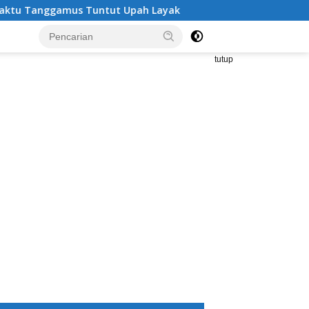
ggamus Tuntut Upah Layak
Aksi Nyata DPD MAI Tanggam
tutup