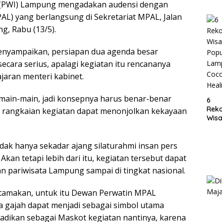
ia (PWI) Lampung mengadakan audensi dengan
Lam
L) yang berlangsung di Sekretariat MPAL, Jalan
, Rabu (13/5).
nyampaikan, persiapan dua agenda besar
secara serius, apalagi kegiatan itu rencananya
ajaran menteri kabinet.
n main-main, jadi konsepnya harus benar-benar
6
Rek
p rangkaian kegiatan dapat menonjolkan kekayaan
Wisa
Popu
Lam
k hanya sekadar ajang silaturahmi insan pers
Coc
Heal
an tetapi lebih dari itu, kegiatan tersebut dapat
pariwisata Lampung sampai di tingkat nasional.
 utamakan, untuk itu Dewan Perwatin MPAL
 gajah dapat menjadi sebagai simbol utama
 jadikan sebagai Maskot kegiatan nantinya, karena