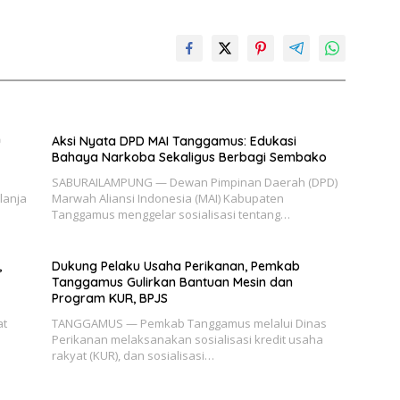
u
Aksi Nyata DPD MAI Tanggamus: Edukasi
Bahaya Narkoba Sekaligus Berbagi Sembako
SABURAILAMPUNG — Dewan Pimpinan Daerah (DPD)
lanja
Marwah Aliansi Indonesia (MAI) Kabupaten
Tanggamus menggelar sosialisasi tentang…
,
Dukung Pelaku Usaha Perikanan, Pemkab
Tanggamus Gulirkan Bantuan Mesin dan
Program KUR, BPJS
at
TANGGAMUS — Pemkab Tanggamus melalui Dinas
Perikanan melaksanakan sosialisasi kredit usaha
rakyat (KUR), dan sosialisasi…