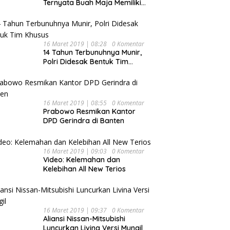
Ternyata Buah Maja Memiliki
Beragam Manfaat Bagi
Kesehatan
16 Maret 2019 | 08:28
0 Komentar
14 Tahun Terbunuhnya Munir,
Polri Didesak Bentuk Tim
Khusus
16 Maret 2019 | 08:55
0 Komentar
Prabowo Resmikan Kantor
DPD Gerindra di Banten
16 Maret 2019 | 09:03
0 Komentar
Video: Kelemahan dan
Kelebihan All New Terios
16 Maret 2019 | 09:37
0 Komentar
Aliansi Nissan-Mitsubishi
Luncurkan Livina Versi Mungil