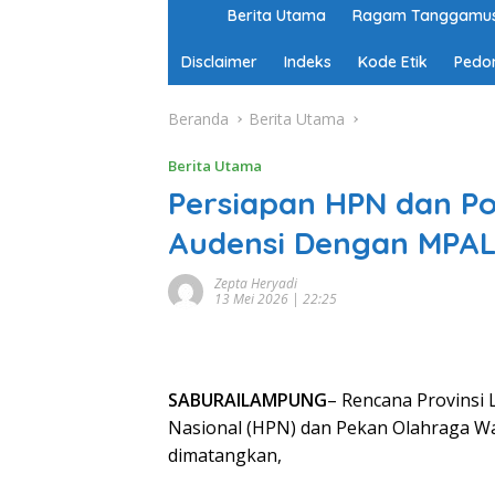
H
Berita Utama
Ragam Tanggamu
o
m
Disclaimer
Indeks
Kode Etik
Pedo
e
Beranda
Berita Utama
Berita Utama
Persiapan HPN dan P
Audensi Dengan MPAL.
Zepta Heryadi
13 Mei 2026 | 22:25
SABURAILAMPUNG
– Rencana Provinsi
Nasional (HPN) dan Pekan Olahraga W
dimatangkan,