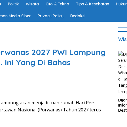
s
Politik
Wisata
Oto & Tekno
Tips & Kesehatan
Hukum
man Media Siber
Privacy Policy
Redaksi
Wis
orwanas 2027 PWI Lampung
 Ini Yang Di Bahas
Dija
 Lampung akan menjadi tuan rumah Hari Pers
Inila
artawan Nasional (Porwanas) Tahun 2027 terus
Dest
Wisa
di K
Tan