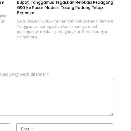
29
Bupati Tanggamus Tegaskan Relokasi Pedagang
GSG ke Pasar Modern Talang Padang Tetap
Berlanjut
mite
mus
SABURAILAMPUNG – Pemerintah Kabupaten (Pemkab)
Tanggamus menegaskan komitmennya untuk
melanjutkan relokasi pedagang dari Penampungan
Sementara…
Ruas yang wajib ditandai
*