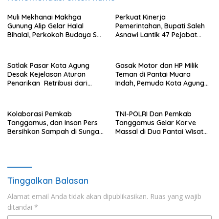
Muli Mekhanai Makhga
Perkuat Kinerja
Gunung Alip Gelar Halal
Pemerintahan, Bupati Saleh
Bihalal, Perkokoh Budaya Sai
Asnawi Lantik 47 Pejabat
Batin di Tanggamus
Pemkab Tanggamus
Satlak Pasar Kota Agung
Gasak Motor dan HP Milik
Desak Kejelasan Aturan
Teman di Pantai Muara
Penarikan Retribusi dari
Indah, Pemuda Kota Agung
Bupati
Diciduk Polisi
Kolaborasi Pemkab
TNI-POLRI Dan Pemkab
Tanggamus, dan Insan Pers
Tanggamus Gelar Korve
Bersihkan Sampah di Sungai
Massal di Dua Pantai Wisata
Way Awi
Unggulan
Tinggalkan Balasan
Alamat email Anda tidak akan dipublikasikan.
Ruas yang wajib
ditandai
*