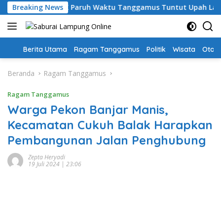
Langsung
Sehari, Guru PPPK Paruh Waktu Tanggamus Tuntut Upah Layak
Breaking News
ke
konten
Home
Berita Utama
Ragam Tanggamus
Politik
Wisata
Oto &
Beranda
Ragam Tanggamus
Ragam Tanggamus
Warga Pekon Banjar Manis,
Kecamatan Cukuh Balak Harapkan
Pembangunan Jalan Penghubung
Zepta Heryadi
19 Juli 2024 | 23:06