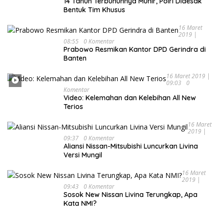
14 Tahun Terbunuhnya Munir, Polri Didesak
Bentuk Tim Khusus
16 Maret
2019 |
08:55
0 Komentar
Prabowo Resmikan Kantor DPD Gerindra di
Banten
16 Maret 2019 |
09:03
0
Komentar
Video: Kelemahan dan Kelebihan All New
Terios
16 Maret
2019 |
09:37
0 Komentar
Aliansi Nissan-Mitsubishi Luncurkan Livina
Versi Mungil
16 Maret
2019 |
09:43
0 Komentar
Sosok New Nissan Livina Terungkap, Apa
Kata NMI?