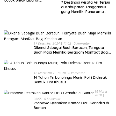
Cocok untuk Liburan
7 Destinasi Wisata Air Terjun
Keluarga
di Kabupaten Tanggamus
yang Memiliki Panorama
Indah Nan Mempesona
17 Desember 2024 | 11:02
0 Komentar
Dikenal Sebagai Buah Beracun, Ternyata
Buah Maja Memiliki Beragam Manfaat Bagi
Kesehatan
16 Maret 2019 | 08:28
0 Komentar
14 Tahun Terbunuhnya Munir, Polri Didesak
Bentuk Tim Khusus
16 Maret
2019 |
08:55
0 Komentar
Prabowo Resmikan Kantor DPD Gerindra di
Banten