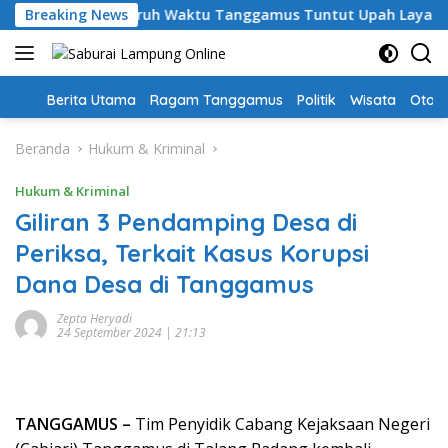
Langsung
ari, Guru PPPK Paruh Waktu Tanggamus Tuntut Upah Layak
Breaking News
ke
konten
Home
Berita Utama
Ragam Tanggamus
Politik
Wisata
Oto &
Beranda
Hukum & Kriminal
Hukum & Kriminal
Giliran 3 Pendamping Desa di
Periksa, Terkait Kasus Korupsi
Dana Desa di Tanggamus
Zepta Heryadi
24 September 2024 | 21:13
TANGGAMUS –
Tim Penyidik Cabang Kejaksaan Negeri