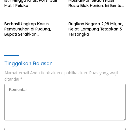
Istri Hingga Kritis, Polisi Gali
Musnahkan Sitaan Hasil
Motif Pelaku
Razia Blok Hunian. Ini Bentuk
Barangnya.
Berhasil Ungkap Kasus
Rugikan Negara 2,98 Milyar,
Pembunuhan di Pugung,
Kejati Lampung Tetapkan 3
Bupati Serahkan
Tersangka
Penghargaan Ke Anggota
Polres Tanggamus
Tinggalkan Balasan
Alamat email Anda tidak akan dipublikasikan.
Ruas yang wajib
ditandai
*