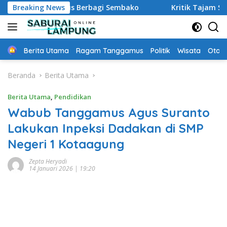
Langsung
Sekaligus Berbagi Sembako
Breaking News
Kritik Tajam Sekda Tanggam
ke
konten
Home
Berita Utama
Ragam Tanggamus
Politik
Wisata
Oto &
Beranda
Berita Utama
Berita Utama
,
Pendidikan
Wabub Tanggamus Agus Suranto
Lakukan Inpeksi Dadakan di SMP
Negeri 1 Kotaagung
Zepta Heryadi
14 Januari 2026 | 19:20