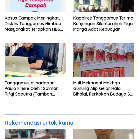
Kasus Campak Meningkat,
Kapolres Tanggamus Terima
Diskes Tanggamus Himbau
Kunjungan Silahturahmi Tiga
Masyarakat Terapkan HBS
Marga Adat Kebuayan
dan Imunisasi Lengkap
Tanggamus di hadapan
Muli Mekhanai Makhga
Paulo Freire Oleh : Salman
Gunung Alip Gelar Halal
Rifqi Saputra (Tambah
Bihalal, Perkokoh Budaya Sai
Tumbuh Institute)
Batin di Tanggamus
Rekomendasi untuk kamu