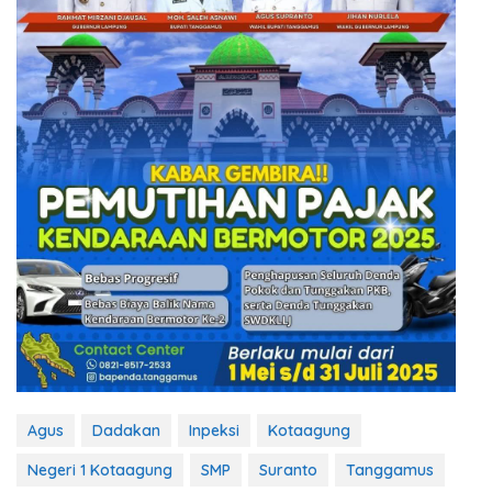
Agus
Dadakan
Inpeksi
Kotaagung
Negeri 1 Kotaagung
SMP
Suranto
Tanggamus