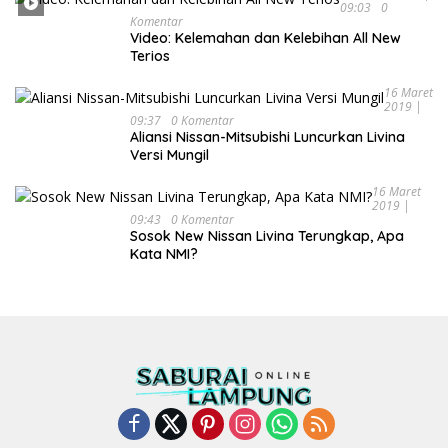
09:03
0
Komentar
Video: Kelemahan dan Kelebihan All New
Terios
16 Maret
2019 |
09:37
0 Komentar
Aliansi Nissan-Mitsubishi Luncurkan Livina
Versi Mungil
16 Maret
2019 |
09:43
0 Komentar
Sosok New Nissan Livina Terungkap, Apa
Kata NMI?