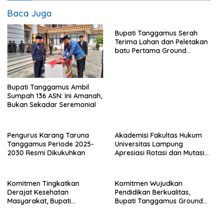
Baca Juga
Bupati Tanggamus Serah
Terima Lahan dan Peletakan
batu Pertama Ground
Breaking KNMP Tahap II di
TPI Pekon Tegineneng
Bupati Tanggamus Ambil
Sumpah 136 ASN: Ini Amanah,
Bukan Sekadar Seremonial
Pengurus Karang Taruna
Akademisi Fakultas Hukum
Tanggamus Periode 2025-
Universitas Lampung
2030 Resmi Dikukuhkan
Apresiasi Rotasi dan Mutasi
Pejabat oleh Bupati
Tanggamus
Komitmen Tingkatkan
Komitmen Wujudkan
Derajat Kesehatan
Pendidikan Berkualitas,
Masyarakat, Bupati
Bupati Tanggamus Ground
Tanggamus Ground
Breaking Renovasi dan