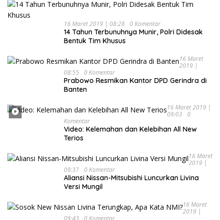
16 Maret 2019 | 08:28
0 Komentar
14 Tahun Terbunuhnya Munir, Polri Didesak
Bentuk Tim Khusus
16 Maret
2019 |
08:55
0 Komentar
Prabowo Resmikan Kantor DPD Gerindra di
Banten
16 Maret 2019 |
09:03
0
Komentar
Video: Kelemahan dan Kelebihan All New
Terios
16 Maret
2019 |
09:37
0 Komentar
Aliansi Nissan-Mitsubishi Luncurkan Livina
Versi Mungil
16 Maret
2019 |
09:43
0 Komentar