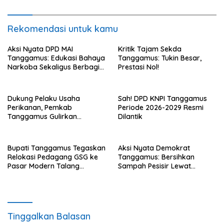
Breaking Revitalisasi
Perbaikan Sarana Prasarana
LABKESDA di Kotaagung
SD dan SMP
Rekomendasi untuk kamu
Aksi Nyata DPD MAI
Kritik Tajam Sekda
Tanggamus: Edukasi Bahaya
Tanggamus: Tukin Besar,
Narkoba Sekaligus Berbagi
Prestasi Nol!
Sembako
Dukung Pelaku Usaha
Sah! DPD KNPI Tanggamus
Perikanan, Pemkab
Periode 2026-2029 Resmi
Tanggamus Gulirkan
Dilantik
Bantuan Mesin dan Program
KUR, BPJS
Bupati Tanggamus Tegaskan
Aksi Nyata Demokrat
Relokasi Pedagang GSG ke
Tanggamus: Bersihkan
Pasar Modern Talang
Sampah Pesisir Lewat
Padang Tetap Berlanjut
Gerakan Langit Biru
Tinggalkan Balasan