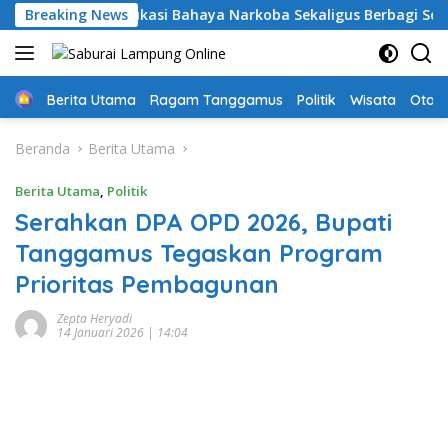
Langsung
ggamus: Edukasi Bahaya Narkoba Sekaligus Berbagi Sembako
Breaking News
ke
konten
Home
Berita Utama
Ragam Tanggamus
Politik
Wisata
Oto &
Beranda
Berita Utama
Berita Utama
,
Politik
Serahkan DPA OPD 2026, Bupati
Tanggamus Tegaskan Program
Prioritas Pembagunan
Zepta Heryadi
14 Januari 2026 | 14:04