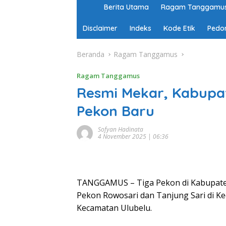
H
Berita Utama
Ragam Tanggamu
o
m
Disclaimer
Indeks
Kode Etik
Pedo
e
Beranda
Ragam Tanggamus
Ragam Tanggamus
Resmi Mekar, Kabupa
Pekon Baru
Sofyan Hadinata
4 November 2025 | 06:36
TANGGAMUS – Tiga Pekon di Kabupaten
Pekon Rowosari dan Tanjung Sari di Ke
Kecamatan Ulubelu.