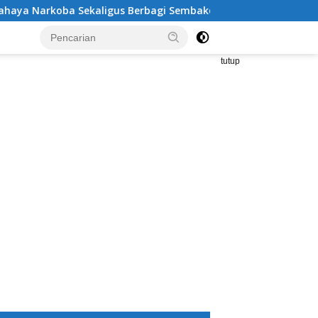
oba Sekaligus Berbagi Sembako
Kritik Tajam Sekda Tan
tutup