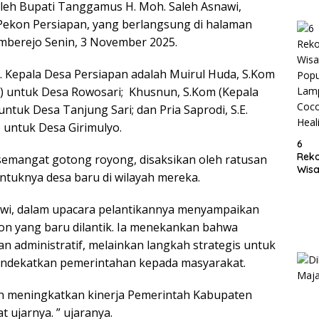
oleh Bupati Tanggamus H. Moh. Saleh Asnawi,
Lam
a Pekon Persiapan, yang berlangsung di halaman
mberejo Senin, 3 November 2025.
lt. Kepala Desa Persiapan adalah Muirul Huda, S.Kom
) untuk Desa Rowosari; Khusnun, S.Kom (Kepala
tuk Desa Tanjung Sari; dan Pria Saprodi, S.E.
 untuk Desa Girimulyo.
6
Rek
emangat gotong royong, disaksikan oleh ratusan
Wisa
tuknya desa baru di wilayah mereka.
Popu
Lam
awi, dalam upacara pelantikannya menyampaikan
Coc
Heal
on yang baru dilantik. Ia menekankan bahwa
 administratif, melainkan langkah strategis untuk
ndekatkan pemerintahan kepada masyarakat.
in meningkatkan kinerja Pemerintah Kabupaten
 ujarnya. ” ujaranya.