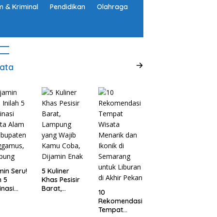
 & Kriminal
Pendidikan
Olahraga
ata
min Seru!
5 Kuliner
h 5
Khas Pesisir
inasi
Barat,
10
ta Alam
Lampung
Rekomendasi
abupaten
yang Wajib
Tempat
ggamus,
Kamu Coba,