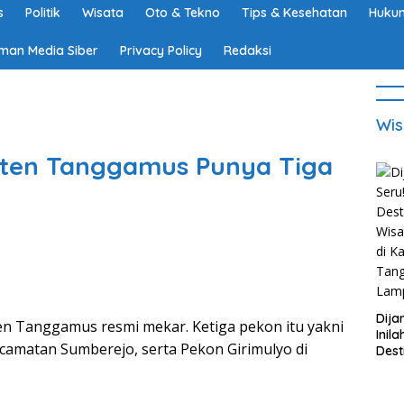
s
Politik
Wisata
Oto & Tekno
Tips & Kesehatan
Hukum
man Media Siber
Privacy Policy
Redaksi
Wis
ten Tanggamus Punya Tiga
Dija
 Tanggamus resmi mekar. Ketiga pekon itu yakni
Inila
camatan Sumberejo, serta Pekon Girimulyo di
Dest
Wisa
di K
Tan