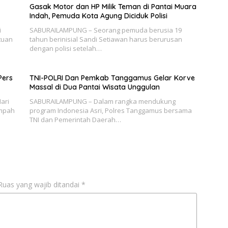
Gasak Motor dan HP Milik Teman di Pantai Muara
Indah, Pemuda Kota Agung Diciduk Polisi
i
SABURAILAMPUNG – Seorang pemuda berusia 19
tuan
tahun berinisial Sandi Setiawan harus berurusan
dengan polisi setelah…
Pers
TNI-POLRI Dan Pemkab Tanggamus Gelar Korve
Massal di Dua Pantai Wisata Unggulan
ari
SABURAILAMPUNG – Dalam rangka mendukung
ampah
program Indonesia Asri, Polres Tanggamus bersama
TNI dan Pemerintah Daerah…
Ruas yang wajib ditandai
*