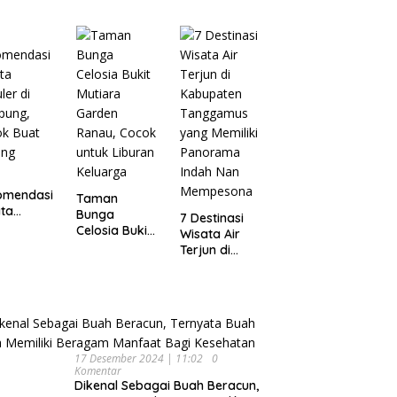
Wisata
pung
Dijamin Enak
Menarik dan
Ikonik di
Semarang
untuk Liburan
di Akhir
Pekan
omendasi
Taman
ta
Bunga
7 Destinasi
ler di
Celosia Bukit
Wisata Air
pung,
Mutiara
Terjun di
ok Buat
Garden
Kabupaten
ing
Ranau, Cocok
Tanggamus
untuk Liburan
yang Memiliki
Keluarga
Panorama
Indah Nan
Mempesona
17 Desember 2024 | 11:02
0
Komentar
Dikenal Sebagai Buah Beracun,