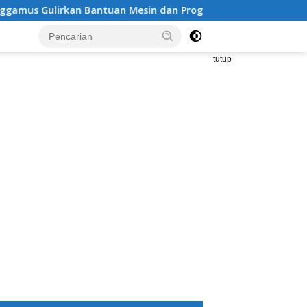
rkan Bantuan Mesin dan Program KUR, BPJS
Sah! DPD 
tutup