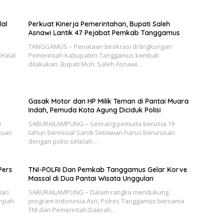
lal
Perkuat Kinerja Pemerintahan, Bupati Saleh
Asnawi Lantik 47 Pejabat Pemkab Tanggamus
TANGGAMUS – Penataan birokrasi di lingkungan
Halal
Pemerintah Kabupaten Tanggamus kembali
dilakukan. Bupati Moh. Saleh Asnawi…
Gasak Motor dan HP Milik Teman di Pantai Muara
Indah, Pemuda Kota Agung Diciduk Polisi
i
SABURAILAMPUNG – Seorang pemuda berusia 19
tuan
tahun berinisial Sandi Setiawan harus berurusan
dengan polisi setelah…
Pers
TNI-POLRI Dan Pemkab Tanggamus Gelar Korve
Massal di Dua Pantai Wisata Unggulan
ari
SABURAILAMPUNG – Dalam rangka mendukung
ampah
program Indonesia Asri, Polres Tanggamus bersama
TNI dan Pemerintah Daerah…