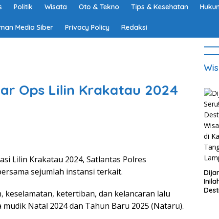
s
Politik
Wisata
Oto & Tekno
Tips & Kesehatan
Hukum
man Media Siber
Privacy Policy
Redaksi
Wis
ar Ops Lilin Krakatau 2024
Lilin Krakatau 2024, Satlantas Polres
rsama sejumlah instansi terkait.
Dija
Inila
Dest
 keselamatan, ketertiban, dan kelancaran lalu
Wisa
sa mudik Natal 2024 dan Tahun Baru 2025 (Nataru).
di K
Tan