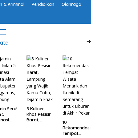
 & Kriminal
Pendidikan
Olahraga
ata
min Seru!
5 Kuliner
h 5
Khas Pesisir
inasi
Barat,
10
ta Alam
Lampung
Rekomendasi
abupaten
yang Wajib
Tempat
ggamus,
Kamu Coba,