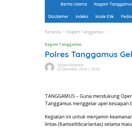
H
Berita Utama
Ragam Tanggamu
o
m
Disclaimer
Indeks
Kode Etik
Pedo
e
Beranda
Ragam Tanggamus
Ragam Tanggamus
Polres Tanggamus Gel
Sofyan Hadinata
22 Desember 2024 | 20:56
TANGGAMUS – Guna mendukung Operasi 
Tanggamus menggelar apel kesiapan be
Kegiatan ini untuk menjamin keamanan,
lintas (Kamseltibcarlantas) selama ma