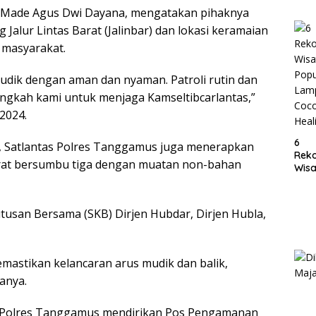
Lam
I Made Agus Dwi Dayana, mengatakan pihaknya
 Jalur Lintas Barat (Jalinbar) dan lokasi keramaian
s masyarakat.
dik dengan aman dan nyaman. Patroli rutin dan
angkah kami untuk menjaga Kamseltibcarlantas,”
2024.
6
l, Satlantas Polres Tanggamus juga menerapkan
Rek
rat bersumbu tiga dengan muatan non-bahan
Wisa
Popu
Lam
Coc
utusan Bersama (SKB) Dirjen Hubdar, Dirjen Hubla,
Heal
mastikan kelancaran arus mudik dan balik,
tanya.
, Polres Tanggamus mendirikan Pos Pengamanan