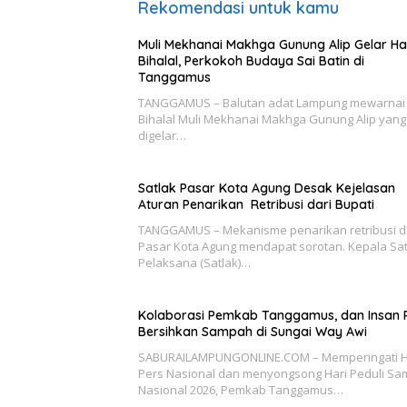
Rekomendasi untuk kamu
Muli Mekhanai Makhga Gunung Alip Gelar Ha
Bihalal, Perkokoh Budaya Sai Batin di
Tanggamus
TANGGAMUS – Balutan adat Lampung mewarnai 
Bihalal Muli Mekhanai Makhga Gunung Alip yang
digelar…
Satlak Pasar Kota Agung Desak Kejelasan
Aturan Penarikan Retribusi dari Bupati
TANGGAMUS – Mekanisme penarikan retribusi d
Pasar Kota Agung mendapat sorotan. Kepala Sa
Pelaksana (Satlak)…
Kolaborasi Pemkab Tanggamus, dan Insan 
Bersihkan Sampah di Sungai Way Awi
SABURAILAMPUNGONLINE.COM – Memperingati H
Pers Nasional dan menyongsong Hari Peduli S
Nasional 2026, Pemkab Tanggamus…