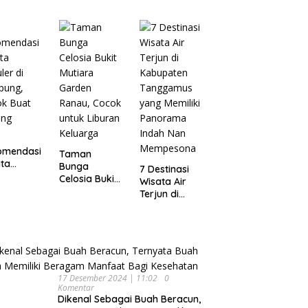
Wisata
pung
Dijamin Enak
Menarik dan
Ikonik di
Semarang
untuk Liburan
di Akhir
Pekan
omendasi
Taman
ta
Bunga
7 Destinasi
ler di
Celosia Bukit
Wisata Air
pung,
Mutiara
Terjun di
ok Buat
Garden
Kabupaten
ing
Ranau, Cocok
Tanggamus
untuk Liburan
yang Memiliki
Keluarga
Panorama
Indah Nan
Mempesona
17 Desember 2024 | 11:02
0
Komentar
Dikenal Sebagai Buah Beracun,