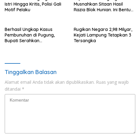
Istri Hingga Kritis, Polisi Gali
Musnahkan Sitaan Hasil
Motif Pelaku
Razia Blok Hunian. Ini Bentuk
Barangnya.
Berhasil Ungkap Kasus
Rugikan Negara 2,98 Milyar,
Pembunuhan di Pugung,
Kejati Lampung Tetapkan 3
Bupati Serahkan
Tersangka
Penghargaan Ke Anggota
Polres Tanggamus
Tinggalkan Balasan
Alamat email Anda tidak akan dipublikasikan.
Ruas yang wajib
ditandai
*