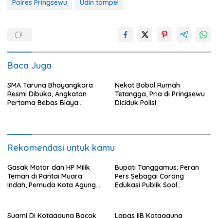
Polres Pringsewu
Udin tompel
Baca Juga
SMA Taruna Bhayangkara
Nekat Bobol Rumah
Resmi Dibuka, Angkatan
Tetangga, Pria di Pringsewu
Pertama Bebas Biaya
Diciduk Polisi
Pendidikan
Rekomendasi untuk kamu
Gasak Motor dan HP Milik
Bupati Tanggamus: Peran
Teman di Pantai Muara
Pers Sebagai Corong
Indah, Pemuda Kota Agung
Edukasi Publik Soal
Diciduk Polisi
Lingkungan
Suami Di Kotaagung Bacok
Lapas IIB Kotaagung