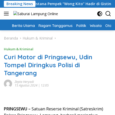
Langsung
atra Selatan, Istana Pempek “Wong Kito” Hadir di Gisting
Breaking News
ke
konten
Home
Berita Utama
Ragam Tanggamus
Politik
Wisata
Oto &
Beranda
Hukum & Kriminal
Hukum & Kriminal
Curi Motor di Pringsewu, Udin
Tompel Diringkus Polisi di
Tangerang
Zepta Heryadi
15 Agustus 2024 | 12:05
PRINGSEWU –
Satuan Reserse Kriminal (Satreskrim)