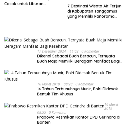
Cocok untuk Liburan
7 Destinasi Wisata Air Terjun
Keluarga
di Kabupaten Tanggamus
yang Memiliki Panorama
Indah Nan Mempesona
17 Desember 2024 | 11:02
0 Komentar
Dikenal Sebagai Buah Beracun, Ternyata
Buah Maja Memiliki Beragam Manfaat Bagi
Kesehatan
16 Maret 2019 | 08:28
0 Komentar
14 Tahun Terbunuhnya Munir, Polri Didesak
Bentuk Tim Khusus
16 Maret
2019 |
08:55
0 Komentar
Prabowo Resmikan Kantor DPD Gerindra di
Banten