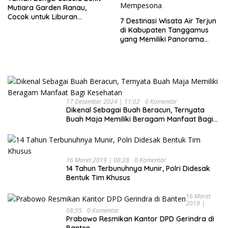
Mutiara Garden Ranau,
Cocok untuk Liburan
7 Destinasi Wisata Air Terjun
Keluarga
di Kabupaten Tanggamus
yang Memiliki Panorama
Indah Nan Mempesona
17 Desember 2024 | 11:02
0 Komentar
Dikenal Sebagai Buah Beracun, Ternyata
Buah Maja Memiliki Beragam Manfaat Bagi
Kesehatan
16 Maret 2019 | 08:28
0 Komentar
14 Tahun Terbunuhnya Munir, Polri Didesak
Bentuk Tim Khusus
16 Maret
2019 |
08:55
0 Komentar
Prabowo Resmikan Kantor DPD Gerindra di