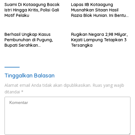
Suami Di Kotaagung Bacok
Lapas IIB Kotaagung
Istri Hingga Kritis, Polisi Gali
Musnahkan Sitaan Hasil
Motif Pelaku
Razia Blok Hunian. Ini Bentuk
Barangnya.
Berhasil Ungkap Kasus
Rugikan Negara 2,98 Milyar,
Pembunuhan di Pugung,
Kejati Lampung Tetapkan 3
Bupati Serahkan
Tersangka
Penghargaan Ke Anggota
Polres Tanggamus
Tinggalkan Balasan
Alamat email Anda tidak akan dipublikasikan.
Ruas yang wajib
ditandai
*