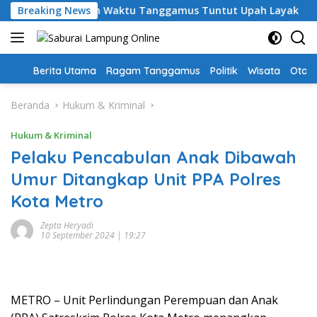
Langsung
, Guru PPPK Paruh Waktu Tanggamus Tuntut Upah Layak
Breaking News
ke
konten
Home
Berita Utama
Ragam Tanggamus
Politik
Wisata
Oto &
Beranda
Hukum & Kriminal
Hukum & Kriminal
Pelaku Pencabulan Anak Dibawah
Umur Ditangkap Unit PPA Polres
Kota Metro
Zepta Heryadi
10 September 2024 | 19:27
METRO – Unit Perlindungan Perempuan dan Anak