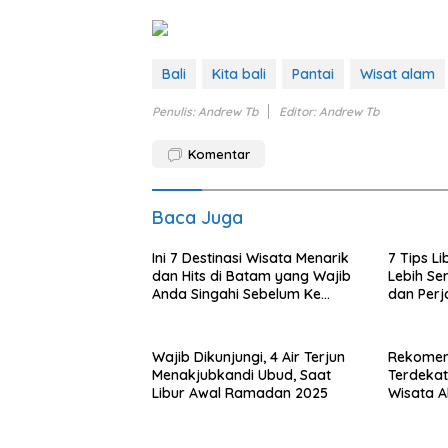
Bali
Kita bali
Pantai
Wisat alam
Penulis: Andrew Tb
Editor: Andrew Tb
Komentar
Baca Juga
Ini 7 Destinasi Wisata Menarik
7 Tips Li
dan Hits di Batam yang Wajib
Lebih Se
Anda Singahi Sebelum Ke
dan Perj
Singapura
Ribet
Wajib Dikunjungi, 4 Air Terjun
Rekomend
Menakjubkandi Ubud, Saat
Terdekat 
Libur Awal Ramadan 2025
Wisata A
Menyega