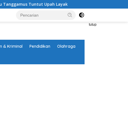
s Tuntut Upah Layak
Aksi Nyata DPD MAI Tanggamus: 
tutup
 & Kriminal
Pendidikan
Olahraga