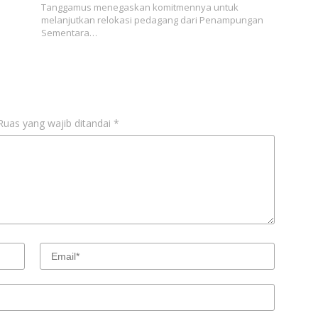
Tanggamus menegaskan komitmennya untuk
melanjutkan relokasi pedagang dari Penampungan
Sementara…
Ruas yang wajib ditandai
*