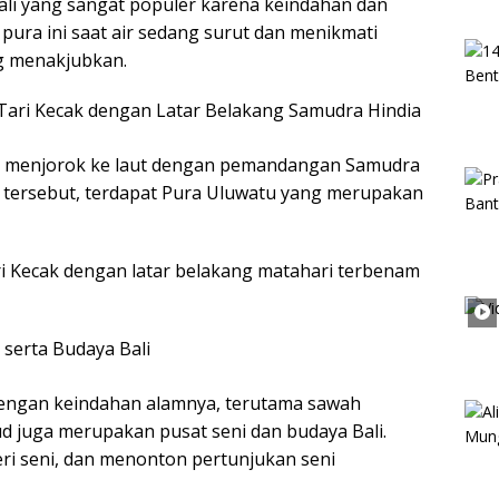
Bali yang sangat populer karena keindahan dan
ura ini saat air sedang surut dan menikmati
g menakjubkan.
ari Kecak dengan Latar Belakang Samudra Hindia
g menjorok ke laut dengan pemandangan Samudra
ng tersebut, terdapat Pura Uluwatu yang merupakan
 Kecak dengan latar belakang matahari terbenam
 serta Budaya Bali
engan keindahan alamnya, terutama sawah
ud juga merupakan pusat seni dan budaya Bali.
i seni, dan menonton pertunjukan seni