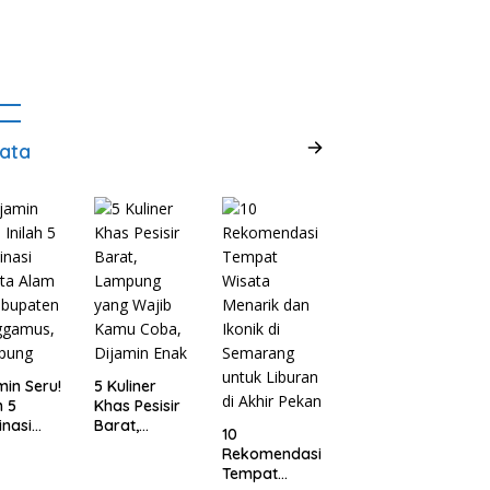
ata
min Seru!
5 Kuliner
h 5
Khas Pesisir
inasi
Barat,
10
ta Alam
Lampung
Rekomendasi
abupaten
yang Wajib
Tempat
ggamus,
Kamu Coba,