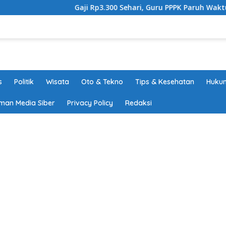
Gaji Rp3.300 Sehari, Guru PPPK Paruh Waktu Tanggamu
s
Politik
Wisata
Oto & Tekno
Tips & Kesehatan
Hukum
man Media Siber
Privacy Policy
Redaksi