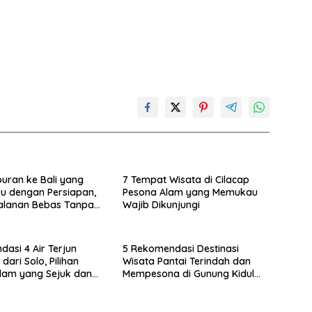
buran ke Bali yang
7 Tempat Wisata di Cilacap
ru dengan Persiapan,
Pesona Alam yang Memukau
alanan Bebas Tanpa
Wajib Dikunjungi
asi 4 Air Terjun
5 Rekomendasi Destinasi
dari Solo, Pilihan
Wisata Pantai Terindah dan
lam yang Sejuk dan
Mempesona di Gunung Kidul
rkan
Jogja