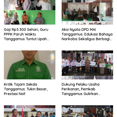
Gaji Rp3.300 Sehari, Guru
Aksi Nyata DPD MAI
PPPK Paruh Waktu
Tanggamus: Edukasi Bahaya
Tanggamus Tuntut Upah
Narkoba Sekaligus Berbagi
Layak
Sembako
Kritik Tajam Sekda
Dukung Pelaku Usaha
Tanggamus: Tukin Besar,
Perikanan, Pemkab
Prestasi Nol!
Tanggamus Gulirkan
Bantuan Mesin dan Program
KUR, BPJS