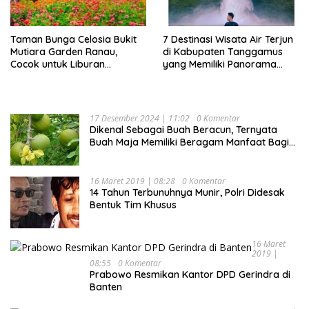
Taman Bunga Celosia Bukit
7 Destinasi Wisata Air Terjun
Mutiara Garden Ranau,
di Kabupaten Tanggamus
Cocok untuk Liburan
yang Memiliki Panorama
Keluarga
Indah Nan Mempesona
17 Desember 2024 | 11:02
0 Komentar
Dikenal Sebagai Buah Beracun, Ternyata
Buah Maja Memiliki Beragam Manfaat Bagi
Kesehatan
16 Maret 2019 | 08:28
0 Komentar
14 Tahun Terbunuhnya Munir, Polri Didesak
Bentuk Tim Khusus
16 Maret
2019 |
08:55
0 Komentar
Prabowo Resmikan Kantor DPD Gerindra di
Banten