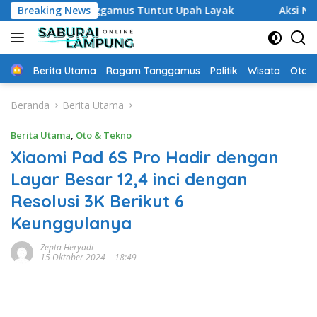
Langsung
aktu Tanggamus Tuntut Upah Layak
Breaking News
Aksi Nyata DPD MAI
ke
konten
Home
Berita Utama
Ragam Tanggamus
Politik
Wisata
Oto &
Beranda
Berita Utama
Berita Utama
,
Oto & Tekno
Xiaomi Pad 6S Pro Hadir dengan
Layar Besar 12,4 inci dengan
Resolusi 3K Berikut 6
Keunggulanya
Zepta Heryadi
15 Oktober 2024 | 18:49