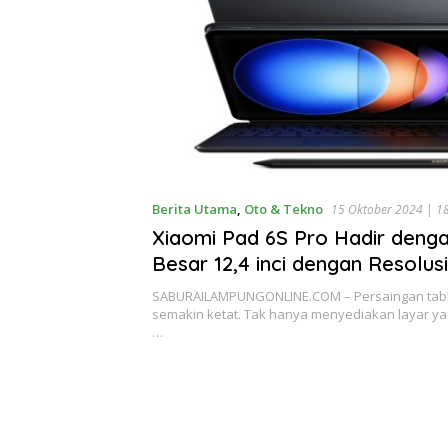
Berita Utama
,
Oto & Tekno
15 Oktober 2024 | 1
Xiaomi Pad 6S Pro Hadir deng
Besar 12,4 inci dengan Resolus
Berikut 6 Keunggulanya
SABURAILAMPUNGONLINE.COM – Persaingan table
semakin ketat. Tak hanya menyediakan layar yan
…