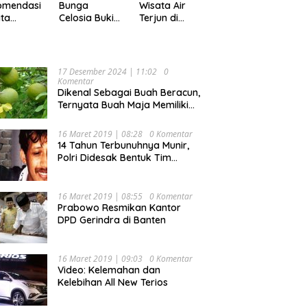
Pekan
omendasi
Bunga
Wisata Air
ta
Celosia Bukit
Terjun di
ler di
Mutiara
Kabupaten
pung,
Garden
Tanggamus
ok Buat
Ranau, Cocok
yang Memiliki
ing
untuk Liburan
Panorama
17 Desember 2024 | 11:02
0
Keluarga
Indah Nan
Komentar
Mempesona
Dikenal Sebagai Buah Beracun,
Ternyata Buah Maja Memiliki
Beragam Manfaat Bagi
Kesehatan
16 Maret 2019 | 08:28
0 Komentar
14 Tahun Terbunuhnya Munir,
Polri Didesak Bentuk Tim
Khusus
16 Maret 2019 | 08:55
0 Komentar
Prabowo Resmikan Kantor
DPD Gerindra di Banten
16 Maret 2019 | 09:03
0 Komentar
Video: Kelemahan dan
Kelebihan All New Terios