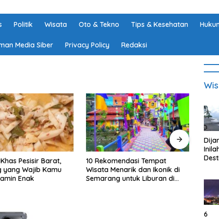
s
Politik
Wisata
Oto & Tekno
Tips & Kesehatan
Hukum
man Media Siber
Privacy Policy
Redaksi
Wis
Dija
Inila
Dest
0 Rekomendasi Tempat
6 Rekomendasi Wisata Populer
Wisa
isata Menarik dan Ikonik di
di Lampung, Cocok Buat
di K
emarang untuk Liburan di
Healing
Tan
khir Pekan
Lam
6