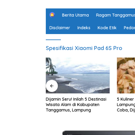
H
Berita Utama
Ragam Tanggamu
o
m
Disclaimer
Indeks
Kode Etik
Pedo
e
Spesifikasi Xiaomi Pad 6S Pro
in Seru! Inilah 5 Destinasi
5 Kuliner Khas Pesisir Barat,
1
a Alam di Kabupaten
Lampung yang Wajib Kamu
W
gamus, Lampung
Coba, Dijamin Enak
S
A