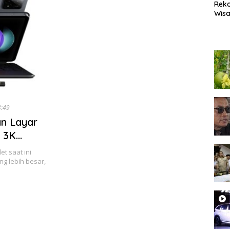
Rek
Wisa
Popu
Lam
Coc
Heal
8:49
an Layar
i 3K
t saat ini
g lebih besar,