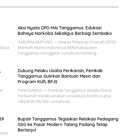
u
Aksi Nyata DPD MAI Tanggamus: Edukasi
Bahaya Narkoba Sekaligus Berbagi Sembako
SABURAILAMPUNG — Dewan Pimpinan Daerah (DPD)
lanja
Marwah Aliansi Indonesia (MAI) Kabupaten
Tanggamus menggelar sosialisasi tentang…
,
Dukung Pelaku Usaha Perikanan, Pemkab
Tanggamus Gulirkan Bantuan Mesin dan
Program KUR, BPJS
at
TANGGAMUS — Pemkab Tanggamus melalui Dinas
Perikanan melaksanakan sosialisasi kredit usaha
rakyat (KUR), dan sosialisasi…
29
Bupati Tanggamus Tegaskan Relokasi Pedagang
GSG ke Pasar Modern Talang Padang Tetap
Berlanjut
mite