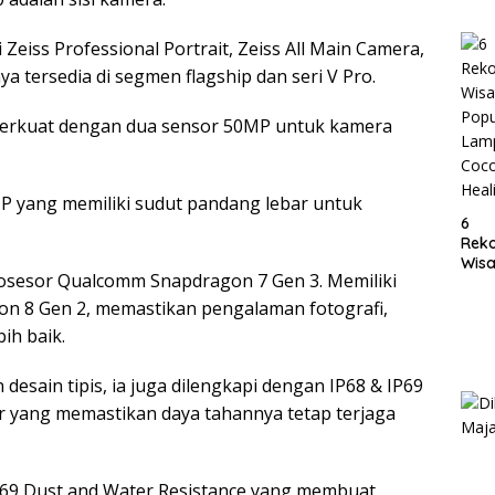
Lam
 Zeiss Professional Portrait, Zeiss All Main Camera,
a tersedia di segmen flagship dan seri V Pro.
iperkuat dengan dua sensor 50MP untuk kamera
 yang memiliki sudut pandang lebar untuk
6
Rek
Wisa
 prosesor Qualcomm Snapdragon 7 Gen 3. Memiliki
Popu
Lam
n 8 Gen 2, memastikan pengalaman fotografi,
Coc
ih baik.
Heal
 desain tipis, ia juga dilengkapi dengan IP68 & IP69
r yang memastikan daya tahannya tetap terjaga
 IP69 Dust and Water Resistance yang membuat