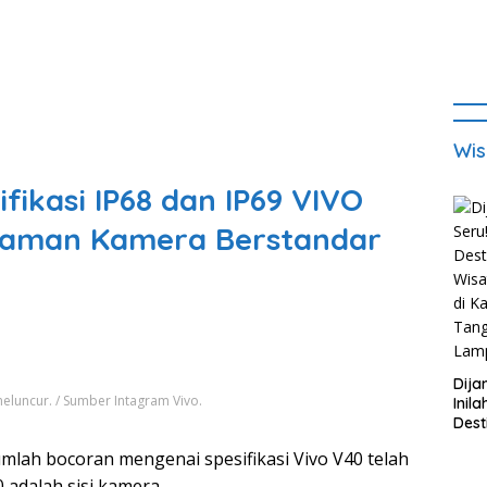
Wis
fikasi IP68 dan IP69 VIVO
laman Kamera Berstandar
Dija
eluncur. / Sumber Intagram Vivo.
Inila
Dest
Wisa
h bocoran mengenai spesifikasi Vivo V40 telah
di K
Tan
 adalah sisi kamera.