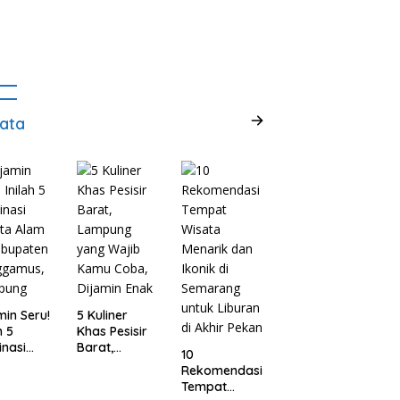
ata
min Seru!
5 Kuliner
h 5
Khas Pesisir
inasi
Barat,
10
ta Alam
Lampung
Rekomendasi
abupaten
yang Wajib
Tempat
ggamus,
Kamu Coba,