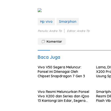
Hp vivo
Smarphon
Penulis: Andre Tb
Editor: Andre Tb
Komentar
Baca Juga
Vivo V50 Segera Meluncur:
Lama, Di
Ponsel ini Ditenagai Oleh
X200 Pro 
Chipset Snapdragon 7 Gen 3
Usung Sp
Penyimp
Vivo Resmi Meluncurkan Ponsel
Smartpho
Vivo X200 dan Series dan iQoo
Resmi Di
13 Kantongi Izin Edar, Segera
Flash Vib
Masuk di Indonesia