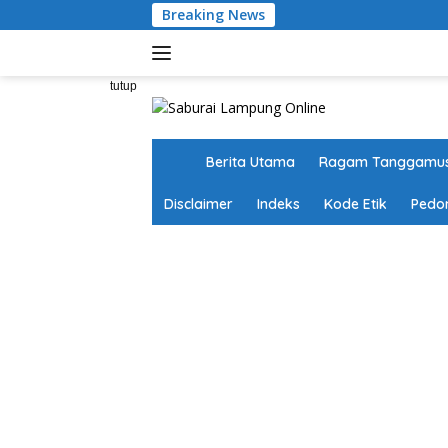
Langsung
Breaking News
ke
konten
tutup
H
Berita Utama
Ragam Tanggamu
o
m
Disclaimer
Indeks
Kode Etik
Pedo
e