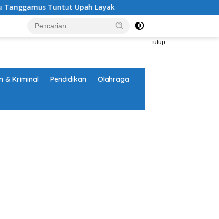
us Tuntut Upah Layak
Aksi Nyata DPD MAI Tanggamus:
tutup
 & Kriminal
Pendidikan
Olahraga