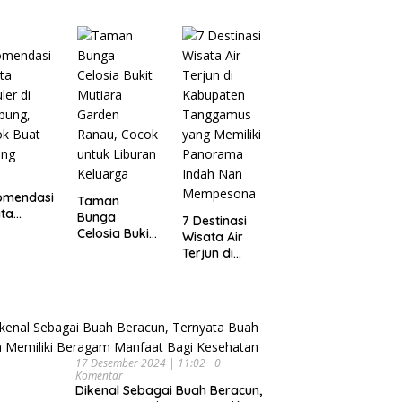
Wisata
pung
Dijamin Enak
Menarik dan
Ikonik di
Semarang
untuk Liburan
di Akhir
Pekan
omendasi
Taman
ta
Bunga
7 Destinasi
ler di
Celosia Bukit
Wisata Air
pung,
Mutiara
Terjun di
ok Buat
Garden
Kabupaten
ing
Ranau, Cocok
Tanggamus
untuk Liburan
yang Memiliki
Keluarga
Panorama
Indah Nan
Mempesona
17 Desember 2024 | 11:02
0
Komentar
Dikenal Sebagai Buah Beracun,