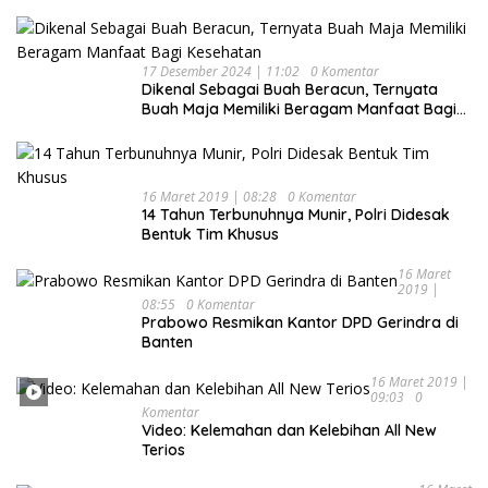
17 Desember 2024 | 11:02
0 Komentar
Dikenal Sebagai Buah Beracun, Ternyata
Buah Maja Memiliki Beragam Manfaat Bagi
Kesehatan
16 Maret 2019 | 08:28
0 Komentar
14 Tahun Terbunuhnya Munir, Polri Didesak
Bentuk Tim Khusus
16 Maret
2019 |
08:55
0 Komentar
Prabowo Resmikan Kantor DPD Gerindra di
Banten
16 Maret 2019 |
09:03
0
Komentar
Video: Kelemahan dan Kelebihan All New
Terios