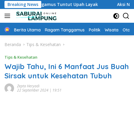
Langsung
uh Waktu Tanggamus Tuntut Upah Layak
Breaking News
Aksi Nyata DPD
ke
konten
Home
Berita Utama
Ragam Tanggamus
Politik
Wisata
Oto &
Beranda
Tips & Kesehatan
Tips & Kesehatan
Wajib Tahu, Ini 6 Manfaat Jus Buah
Sirsak untuk Kesehatan Tubuh
Zepta Heryadi
22 September 2024 | 19:51