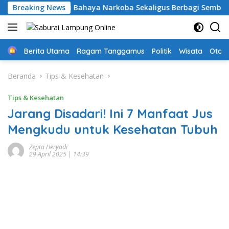
Langsung
mus: Edukasi Bahaya Narkoba Sekaligus Berbagi Sembako
Breaking News
ke
konten
Home
Berita Utama
Ragam Tanggamus
Politik
Wisata
Oto &
Beranda
Tips & Kesehatan
Tips & Kesehatan
Jarang Disadari! Ini 7 Manfaat Jus
Mengkudu untuk Kesehatan Tubuh
Zepta Heryadi
29 April 2025 | 14:39