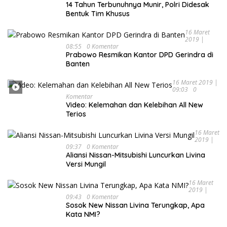
14 Tahun Terbunuhnya Munir, Polri Didesak
Bentuk Tim Khusus
16 Maret
2019 |
08:55
0 Komentar
Prabowo Resmikan Kantor DPD Gerindra di
Banten
16 Maret 2019 |
09:03
0
Komentar
Video: Kelemahan dan Kelebihan All New
Terios
16 Maret
2019 |
09:37
0 Komentar
Aliansi Nissan-Mitsubishi Luncurkan Livina
Versi Mungil
16 Maret
2019 |
09:43
0 Komentar
Sosok New Nissan Livina Terungkap, Apa
Kata NMI?