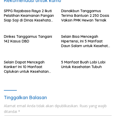
Rekomendasi untuk kamu
SPPG Rajabasa Raya 2 Ikuti
Disnakbun Tanggamus
Pelatihan Keamanan Pangan
Terima Bantuan 2.250 Dosis
Siap Saji di Dinas Kesehatan
Vaksin PMK Hewan Ternak
Kota Bandar Lampung
Dinkes Tanggamus Tangani
Selain Bisa Mencegah
142 Kasus DBD
Hipertensi, Ini 5 Manfaat
Daun Salam untuk Kesehatan
Tubuh
Selain Dapat Mencegah
5 Manfaat Buah Lobi Lobi
Kanker! Ini 10 Manfaat
Untuk Kesehatan Tubuh
Ciplukan untuk Kesehatan
Tubuh
Tinggalkan Balasan
Alamat email Anda tidak akan dipublikasikan.
Ruas yang wajib
ditandai
*