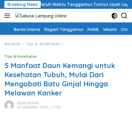
Langsung
hari, Guru PPPK Paruh Waktu Tanggamus Tuntut Upah Layak
Breaking News
ke
konten
Home
Berita Utama
Ragam Tanggamus
Politik
Wisata
Oto &
Beranda
Tips & Kesehatan
Tips & Kesehatan
5 Manfaat Daun Kemangi untuk
Kesehatan Tubuh, Mulai Dari
Mengobati Batu Ginjal Hingga
Melawan Kanker
Zepta Heryadi
20 September 2024 | 17:56