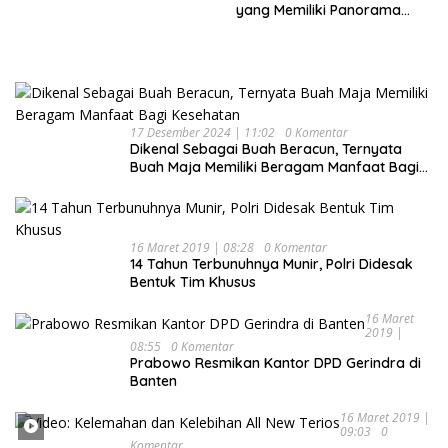
yang Memiliki Panorama
Indah Nan Mempesona
17 Desember 2024 | 11:02
0 Komentar
Dikenal Sebagai Buah Beracun, Ternyata
Buah Maja Memiliki Beragam Manfaat Bagi
Kesehatan
16 Maret 2019 | 08:28
0 Komentar
14 Tahun Terbunuhnya Munir, Polri Didesak
Bentuk Tim Khusus
16 Maret
2019 |
08:55
0 Komentar
Prabowo Resmikan Kantor DPD Gerindra di
Banten
16 Maret 2019 |
09:03
0
Komentar