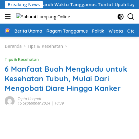
Langsung
ari, Guru PPPK Paruh Waktu Tanggamus Tuntut Upah Layak
Breaking News
ke
konten
Home
Berita Utama
Ragam Tanggamus
Politik
Wisata
Oto &
Beranda
Tips & Kesehatan
Tips & Kesehatan
6 Manfaat Buah Mengkudu untuk
Kesehatan Tubuh, Mulai Dari
Mengobati Diare Hingga Kanker
Zepta Heryadi
15 September 2024 | 10:39