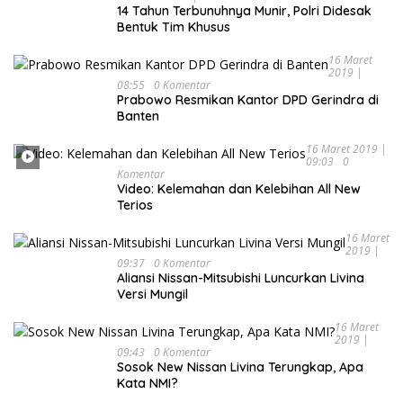
14 Tahun Terbunuhnya Munir, Polri Didesak
Bentuk Tim Khusus
16 Maret
2019 |
08:55
0 Komentar
Prabowo Resmikan Kantor DPD Gerindra di
Banten
16 Maret 2019 |
09:03
0
Komentar
Video: Kelemahan dan Kelebihan All New
Terios
16 Maret
2019 |
09:37
0 Komentar
Aliansi Nissan-Mitsubishi Luncurkan Livina
Versi Mungil
16 Maret
2019 |
09:43
0 Komentar
Sosok New Nissan Livina Terungkap, Apa
Kata NMI?