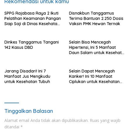
Rekomendasi untuk kamu
SPPG Rajabasa Raya 2 Ikuti
Disnakbun Tanggamus
Pelatihan Keamanan Pangan
Terima Bantuan 2.250 Dosis
Siap Saji di Dinas Kesehatan
Vaksin PMK Hewan Ternak
Kota Bandar Lampung
Dinkes Tanggamus Tangani
Selain Bisa Mencegah
142 Kasus DBD
Hipertensi, Ini 5 Manfaat
Daun Salam untuk Kesehatan
Tubuh
Jarang Disadari! Ini 7
Selain Dapat Mencegah
Manfaat Jus Mengkudu
Kanker! Ini 10 Manfaat
untuk Kesehatan Tubuh
Ciplukan untuk Kesehatan
Tubuh
Tinggalkan Balasan
Alamat email Anda tidak akan dipublikasikan.
Ruas yang wajib
ditandai
*