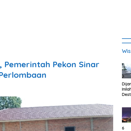
Wis
, Pemerintah Pekon Sinar
 Perlombaan
Dija
Inila
Dest
Wisa
di K
Tan
Lam
6