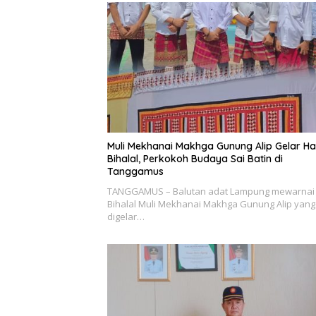
Muli Mekhanai Makhga Gunung Alip Gelar Ha
Bihalal, Perkokoh Budaya Sai Batin di
Tanggamus
TANGGAMUS – Balutan adat Lampung mewarnai 
Bihalal Muli Mekhanai Makhga Gunung Alip yang
digelar…