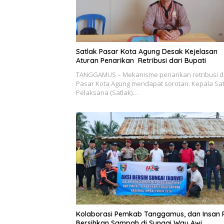
Satlak Pasar Kota Agung Desak Kejelasan
Aturan Penarikan Retribusi dari Bupati
TANGGAMUS – Mekanisme penarikan retribusi d
Pasar Kota Agung mendapat sorotan. Kepala Sa
Pelaksana (Satlak)…
Kolaborasi Pemkab Tanggamus, dan Insan 
Bersihkan Sampah di Sungai Way Awi