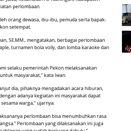
atan perlombaan.
oleh orang dewasa, ibu-ibu, pemuda serta bapak-
kon setempat.
awan, SE.MM., mengatakan, berbagai perlombaan
aple, turnamen bola volly, dan lomba karaoke dan
 kami selaku pemerintah Pekon melaksanakan
untuk masyarakat,” kata Iwan.
lanjut dia, pihaknya mengadakan acara hiburan,
engan adanya kegiatan ini masyarakat dapat
i sesama warga,” ujarnya.
erlaksananya perlombaan bisa menumbuhkan rasa
angsa.” Perlombaan yang dilaksanakan ini juga
pahlawan yang sudah berjuang dahulu,”