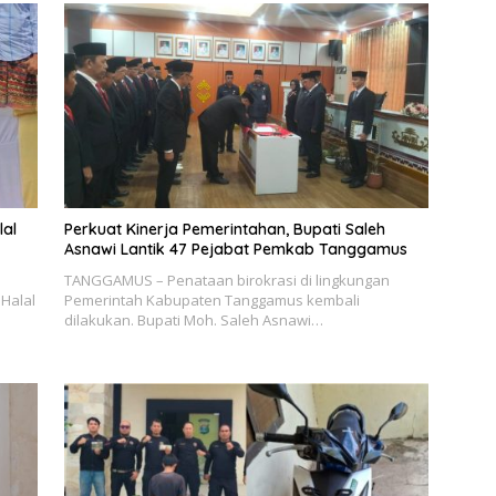
lal
Perkuat Kinerja Pemerintahan, Bupati Saleh
Asnawi Lantik 47 Pejabat Pemkab Tanggamus
TANGGAMUS – Penataan birokrasi di lingkungan
Halal
Pemerintah Kabupaten Tanggamus kembali
dilakukan. Bupati Moh. Saleh Asnawi…