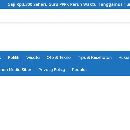
hari, Guru PPPK Paruh Waktu Tanggamus Tuntut Upah Layak
s
Politik
Wisata
Oto & Tekno
Tips & Kesehatan
Hukum
man Media Siber
Privacy Policy
Redaksi