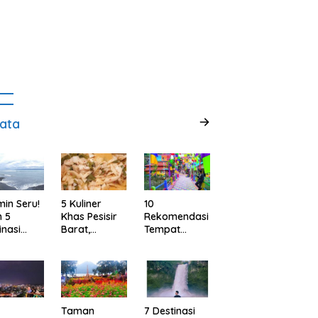
ata
min Seru!
5 Kuliner
10
h 5
Khas Pesisir
Rekomendasi
inasi
Barat,
Tempat
ta Alam
Lampung
Wisata
abupaten
yang Wajib
Menarik dan
ggamus,
Kamu Coba,
Ikonik di
pung
Dijamin Enak
Semarang
untuk Liburan
di Akhir
Taman
7 Destinasi