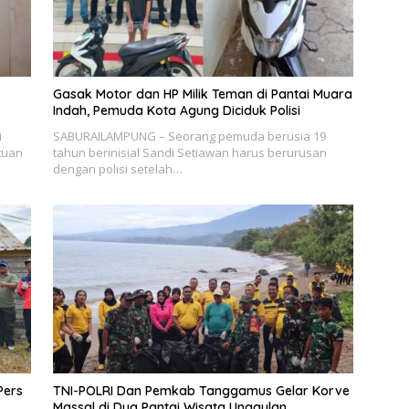
Gasak Motor dan HP Milik Teman di Pantai Muara
Indah, Pemuda Kota Agung Diciduk Polisi
i
SABURAILAMPUNG – Seorang pemuda berusia 19
tuan
tahun berinisial Sandi Setiawan harus berurusan
dengan polisi setelah…
Pers
TNI-POLRI Dan Pemkab Tanggamus Gelar Korve
Massal di Dua Pantai Wisata Unggulan