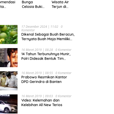
Pekan
omendasi
Bunga
Wisata Air
ta
Celosia Bukit
Terjun di
ler di
Mutiara
Kabupaten
pung,
Garden
Tanggamus
ok Buat
Ranau, Cocok
yang Memiliki
ing
untuk Liburan
Panorama
17 Desember 2024 | 11:02
0
Keluarga
Indah Nan
Komentar
Mempesona
Dikenal Sebagai Buah Beracun,
Ternyata Buah Maja Memiliki
Beragam Manfaat Bagi
Kesehatan
16 Maret 2019 | 08:28
0 Komentar
14 Tahun Terbunuhnya Munir,
Polri Didesak Bentuk Tim
Khusus
16 Maret 2019 | 08:55
0 Komentar
Prabowo Resmikan Kantor
DPD Gerindra di Banten
16 Maret 2019 | 09:03
0 Komentar
Video: Kelemahan dan
Kelebihan All New Terios