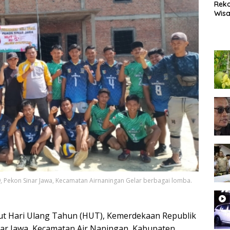
Rek
Wisa
Popu
Lam
Coc
Heal
 Pekon Sinar Jawa, Kecamatan Airnaningan Gelar berbagai lomba.
Hari Ulang Tahun (HUT), Kemerdekaan Republik
nar Jawa, Kecamatan Air Naningan, Kabupaten