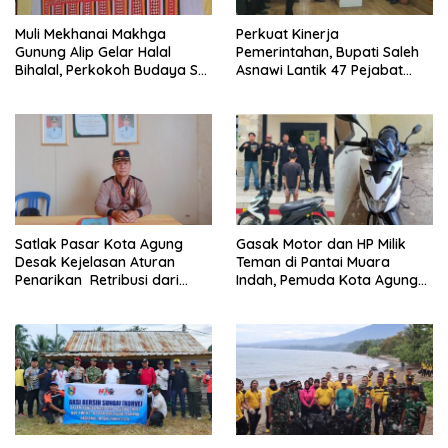
Muli Mekhanai Makhga
Perkuat Kinerja
Gunung Alip Gelar Halal
Pemerintahan, Bupati Saleh
Bihalal, Perkokoh Budaya Sai
Asnawi Lantik 47 Pejabat
Batin di Tanggamus
Pemkab Tanggamus
Satlak Pasar Kota Agung
Gasak Motor dan HP Milik
Desak Kejelasan Aturan
Teman di Pantai Muara
Penarikan Retribusi dari
Indah, Pemuda Kota Agung
Bupati
Diciduk Polisi