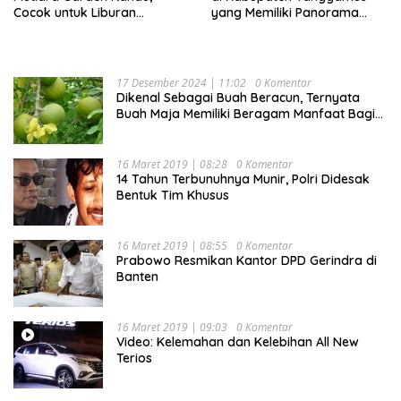
Cocok untuk Liburan
yang Memiliki Panorama
Keluarga
Indah Nan Mempesona
17 Desember 2024 | 11:02
0 Komentar
Dikenal Sebagai Buah Beracun, Ternyata
Buah Maja Memiliki Beragam Manfaat Bagi
Kesehatan
16 Maret 2019 | 08:28
0 Komentar
14 Tahun Terbunuhnya Munir, Polri Didesak
Bentuk Tim Khusus
16 Maret 2019 | 08:55
0 Komentar
Prabowo Resmikan Kantor DPD Gerindra di
Banten
16 Maret 2019 | 09:03
0 Komentar
Video: Kelemahan dan Kelebihan All New
Terios