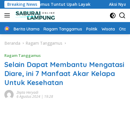
Langsung
ktu Tanggamus Tuntut Upah Layak
Breaking News
Aksi Nyata DPD MAI 
ke
konten
Home
Berita Utama
Ragam Tanggamus
Politik
Wisata
Oto &
Beranda
Ragam Tanggamus
Ragam Tanggamus
Selain Dapat Membantu Mengatasi
Diare, ini 7 Manfaat Akar Kelapa
Untuk Kesehatan
Zepta Heryadi
6 Agustus 2024 | 19:28