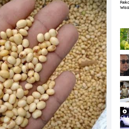
Rek
Wisa
Popu
Lam
Coc
Heal