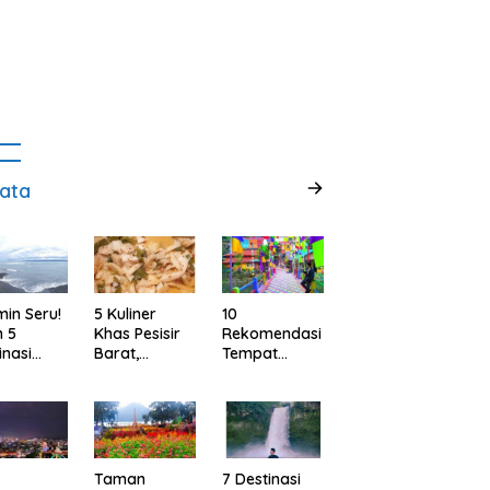
ata
min Seru!
5 Kuliner
10
h 5
Khas Pesisir
Rekomendasi
inasi
Barat,
Tempat
ta Alam
Lampung
Wisata
abupaten
yang Wajib
Menarik dan
ggamus,
Kamu Coba,
Ikonik di
pung
Dijamin Enak
Semarang
untuk Liburan
di Akhir
Taman
7 Destinasi