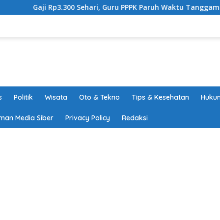
.300 Sehari, Guru PPPK Paruh Waktu Tanggamus Tuntut Upah L
s
Politik
Wisata
Oto & Tekno
Tips & Kesehatan
Hukum
man Media Siber
Privacy Policy
Redaksi