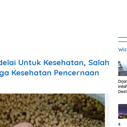
Wis
elai Untuk Kesehatan, Salah
ga Kesehatan Pencernaan
Dija
Inila
Dest
Wisa
di K
Tan
Lam
6