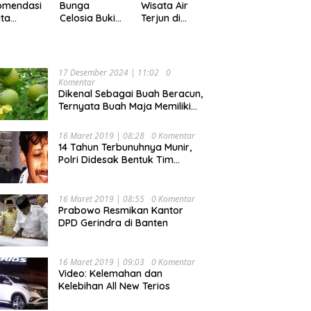
Pekan
omendasi
Bunga
Wisata Air
ta
Celosia Bukit
Terjun di
ler di
Mutiara
Kabupaten
pung,
Garden
Tanggamus
ok Buat
Ranau, Cocok
yang Memiliki
ing
untuk Liburan
Panorama
17 Desember 2024 | 11:02
0
Keluarga
Indah Nan
Komentar
Mempesona
Dikenal Sebagai Buah Beracun,
Ternyata Buah Maja Memiliki
Beragam Manfaat Bagi
Kesehatan
16 Maret 2019 | 08:28
0 Komentar
14 Tahun Terbunuhnya Munir,
Polri Didesak Bentuk Tim
Khusus
16 Maret 2019 | 08:55
0 Komentar
Prabowo Resmikan Kantor
DPD Gerindra di Banten
16 Maret 2019 | 09:03
0 Komentar
Video: Kelemahan dan
Kelebihan All New Terios