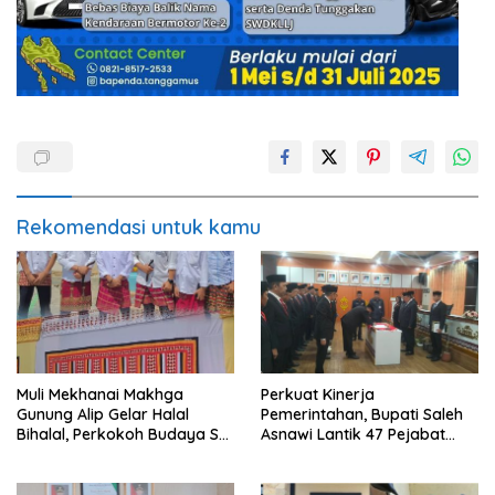
Rekomendasi untuk kamu
Muli Mekhanai Makhga
Perkuat Kinerja
Gunung Alip Gelar Halal
Pemerintahan, Bupati Saleh
Bihalal, Perkokoh Budaya Sai
Asnawi Lantik 47 Pejabat
Batin di Tanggamus
Pemkab Tanggamus