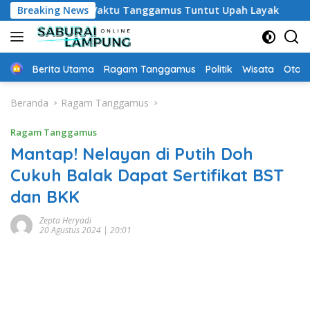
Langsung
PPPK Paruh Waktu Tanggamus Tuntut Upah Layak
Breaking News
Aksi N
ke
konten
Home
Berita Utama
Ragam Tanggamus
Politik
Wisata
Oto &
Beranda
Ragam Tanggamus
Ragam Tanggamus
Mantap! Nelayan di Putih Doh
Cukuh Balak Dapat Sertifikat BST
dan BKK
Zepta Heryadi
20 Agustus 2024 | 20:01