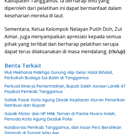
Kabupaten Tanggamus. Ia berharap ilmu yang
diperoleh dari pelatihan ini dapat bermanfaat dalam
keseharian mereka di laut.
Sementara, Ketua Kelompok Nelayan Putih Doh, Zul
Aimar, juga menyampaikan apresiasi kepada semua
pihak yang terlibat dan berharap pelatihan serupa
dapat terus dilaksanakan di masa mendatang.
(rls/uji)
Berita Terkait
Muli Mekhanai Makhga Gunung Alip Gelar Halal Bihalal,
Perkokoh Budaya Sai Batin di Tanggamus
Perkuat Kinerja Pemerintahan, Bupati Saleh Asnawi Lantik 47
Pejabat Pemkab Tanggamus
Satlak Pasar Kota Agung Desak Kejelasan Aturan Penarikan
Retribusi dari Bupati
Gasak Motor dan HP Milik Teman di Pantai Muara Indah,
Pemuda Kota Agung Diciduk Polisi
Kolaborasi Pemkab Tanggamus, dan Insan Pers Bersihkan
Sampah di Sungai Way Awi