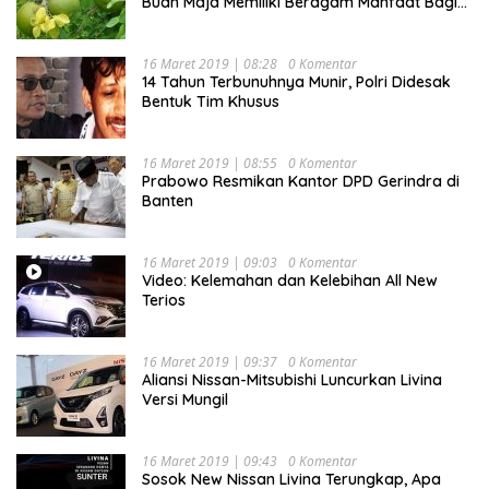
Buah Maja Memiliki Beragam Manfaat Bagi
Kesehatan
16 Maret 2019 | 08:28
0 Komentar
14 Tahun Terbunuhnya Munir, Polri Didesak
Bentuk Tim Khusus
16 Maret 2019 | 08:55
0 Komentar
Prabowo Resmikan Kantor DPD Gerindra di
Banten
16 Maret 2019 | 09:03
0 Komentar
Video: Kelemahan dan Kelebihan All New
Terios
16 Maret 2019 | 09:37
0 Komentar
Aliansi Nissan-Mitsubishi Luncurkan Livina
Versi Mungil
16 Maret 2019 | 09:43
0 Komentar
Sosok New Nissan Livina Terungkap, Apa