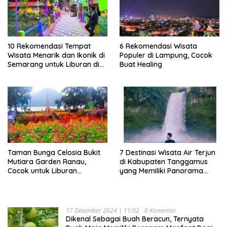
10 Rekomendasi Tempat
6 Rekomendasi Wisata
Wisata Menarik dan Ikonik di
Populer di Lampung, Cocok
Semarang untuk Liburan di
Buat Healing
Akhir Pekan
Taman Bunga Celosia Bukit
7 Destinasi Wisata Air Terjun
Mutiara Garden Ranau,
di Kabupaten Tanggamus
Cocok untuk Liburan
yang Memiliki Panorama
Keluarga
Indah Nan Mempesona
17 Desember 2024 | 11:02
0 Komentar
Dikenal Sebagai Buah Beracun, Ternyata