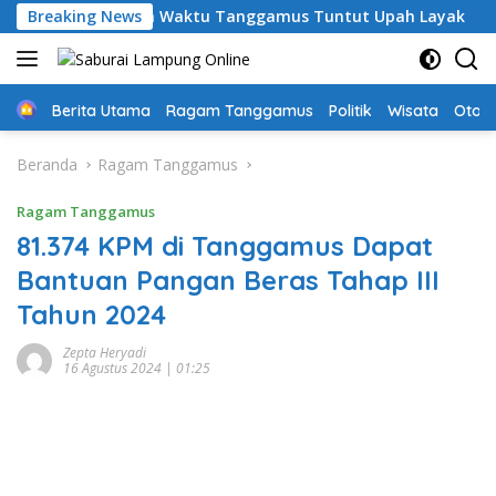
Langsung
uru PPPK Paruh Waktu Tanggamus Tuntut Upah Layak
Breaking News
Ak
ke
konten
Home
Berita Utama
Ragam Tanggamus
Politik
Wisata
Oto &
Beranda
Ragam Tanggamus
Ragam Tanggamus
81.374 KPM di Tanggamus Dapat
Bantuan Pangan Beras Tahap III
Tahun 2024
Zepta Heryadi
16 Agustus 2024 | 01:25