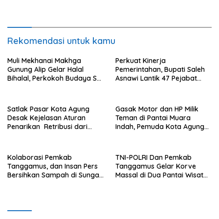
Akhir Semester
Rekomendasi untuk kamu
Muli Mekhanai Makhga
Perkuat Kinerja
Gunung Alip Gelar Halal
Pemerintahan, Bupati Saleh
Bihalal, Perkokoh Budaya Sai
Asnawi Lantik 47 Pejabat
Batin di Tanggamus
Pemkab Tanggamus
Satlak Pasar Kota Agung
Gasak Motor dan HP Milik
Desak Kejelasan Aturan
Teman di Pantai Muara
Penarikan Retribusi dari
Indah, Pemuda Kota Agung
Bupati
Diciduk Polisi
Kolaborasi Pemkab
TNI-POLRI Dan Pemkab
Tanggamus, dan Insan Pers
Tanggamus Gelar Korve
Bersihkan Sampah di Sungai
Massal di Dua Pantai Wisata
Way Awi
Unggulan