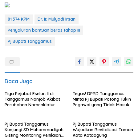
81.374 KPM
Dr. Ir. Mulyadi Irsan
Penyaluran bantuan beras tahap III
Pj Bupati Tanggamus
Baca Juga
Tiga Pejabat Eselon II di
Tegas! DPRD Tanggamus
Tanggamus Nonjob Akibat
Minta Pj Bupati Potong Tukin
Perubahan Nomenklatur
Pegawai yang Tidak Masuk
Baru, Pj Bupati Tanggamus
Kerja
Tunjuk 29 Plt
Pj Bupati Tanggamus
Pj Bupati Tanggamus
Kunjungi SD Muhammadiyah
Wujudkan Revitalisasi Taman
Gisting Monitoring Penilaian
Kota Kotaagung