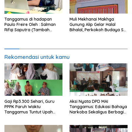
Tanggamus di hadapan
Muli Mekhanai Makhga
Paulo Freire Oleh : Salman
Gunung Alip Gelar Halal
Rifqi Saputra (Tambah
Bihalal, Perkokoh Budaya Sai
Tumbuh Institute)
Batin di Tanggamus
Rekomendasi untuk kamu
Gaji Rp3.300 Sehari, Guru
Aksi Nyata DPD MAI
PPPK Paruh Waktu
Tanggamus: Edukasi Bahaya
Tanggamus Tuntut Upah
Narkoba Sekaligus Berbagi
Layak
Sembako