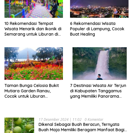
10 Rekomendasi Tempat
6 Rekomendasi Wisata
Wisata Menarik dan Ikonik di
Populer di Lampung, Cocok
Semarang untuk Liburan di
Buat Healing
Akhir Pekan
Taman Bunga Celosia Bukit
7 Destinasi Wisata Air Terjun
Mutiara Garden Ranau,
di Kabupaten Tanggamus
Cocok untuk Liburan
yang Memiliki Panorama
Keluarga
Indah Nan Mempesona
17 Desember 2024 | 11:02
0 Komentar
Dikenal Sebagai Buah Beracun, Ternyata
Buah Maja Memiliki Beragam Manfaat Bagi