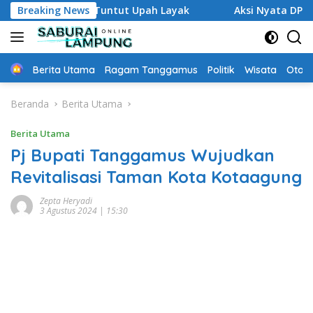
Langsung
gamus Tuntut Upah Layak
Breaking News
Aksi Nyata DPD MAI Tanggamu
ke
konten
Home
Berita Utama
Ragam Tanggamus
Politik
Wisata
Oto &
Beranda
Berita Utama
Berita Utama
Pj Bupati Tanggamus Wujudkan
Revitalisasi Taman Kota Kotaagung
Zepta Heryadi
3 Agustus 2024 | 15:30