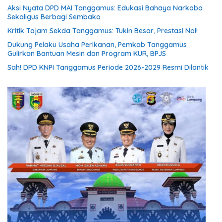
Aksi Nyata DPD MAI Tanggamus: Edukasi Bahaya Narkoba
Sekaligus Berbagi Sembako
Kritik Tajam Sekda Tanggamus: Tukin Besar, Prestasi Nol!
Dukung Pelaku Usaha Perikanan, Pemkab Tanggamus
Gulirkan Bantuan Mesin dan Program KUR, BPJS
Sah! DPD KNPI Tanggamus Periode 2026-2029 Resmi Dilantik