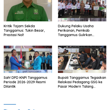
Kritik Tajam Sekda
Dukung Pelaku Usaha
Tanggamus: Tukin Besar,
Perikanan, Pemkab
Prestasi Nol!
Tanggamus Gulirkan
Bantuan Mesin dan Program
KUR, BPJS
Sah! DPD KNPI Tanggamus
Bupati Tanggamus Tegaskan
Periode 2026-2029 Resmi
Relokasi Pedagang GSG ke
Dilantik
Pasar Modern Talang
Padang Tetap Berlanjut