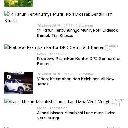
Kesehatan
16 Maret 2019 | 08:28
0 Komentar
14 Tahun Terbunuhnya Munir, Polri Didesak
Bentuk Tim Khusus
16 Maret
2019 |
08:55
0 Komentar
Prabowo Resmikan Kantor DPD Gerindra di
Banten
16 Maret 2019 | 09:03
0 Komentar
Video: Kelemahan dan Kelebihan All New
Terios
16 Maret
2019 |
09:37
0 Komentar
Aliansi Nissan-Mitsubishi Luncurkan Livina
Versi Mungil