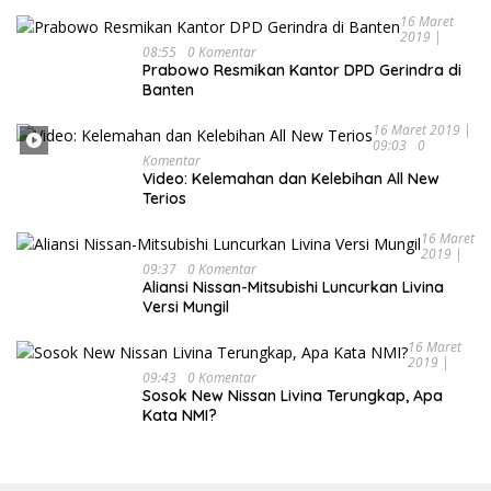
16 Maret
2019 |
08:55
0 Komentar
Prabowo Resmikan Kantor DPD Gerindra di
Banten
16 Maret 2019 |
09:03
0
Komentar
Video: Kelemahan dan Kelebihan All New
Terios
16 Maret
2019 |
09:37
0 Komentar
Aliansi Nissan-Mitsubishi Luncurkan Livina
Versi Mungil
16 Maret
2019 |
09:43
0 Komentar
Sosok New Nissan Livina Terungkap, Apa
Kata NMI?