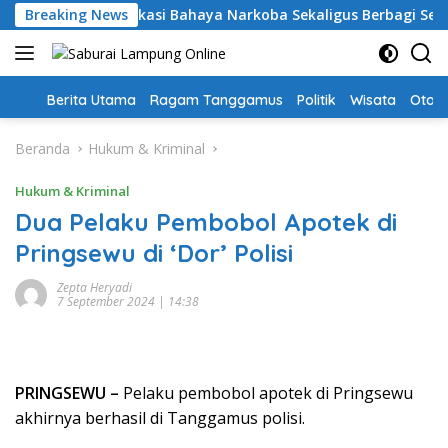
Langsung
anggamus: Edukasi Bahaya Narkoba Sekaligus Berbagi Sembak
Breaking News
ke
konten
Home
Berita Utama
Ragam Tanggamus
Politik
Wisata
Oto &
Beranda
Hukum & Kriminal
Hukum & Kriminal
Dua Pelaku Pembobol Apotek di
Pringsewu di ‘Dor’ Polisi
Zepta Heryadi
7 September 2024 | 14:38
PRINGSEWU –
Pelaku pembobol apotek di Pringsewu
akhirnya berhasil di Tanggamus polisi.