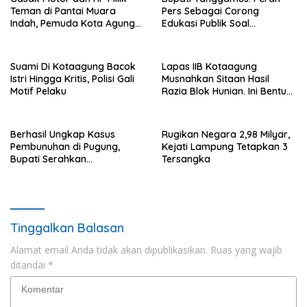
Teman di Pantai Muara
Pers Sebagai Corong
Indah, Pemuda Kota Agung
Edukasi Publik Soal
Diciduk Polisi
Lingkungan
Suami Di Kotaagung Bacok
Lapas IIB Kotaagung
Istri Hingga Kritis, Polisi Gali
Musnahkan Sitaan Hasil
Motif Pelaku
Razia Blok Hunian. Ini Bentuk
Barangnya.
Berhasil Ungkap Kasus
Rugikan Negara 2,98 Milyar,
Pembunuhan di Pugung,
Kejati Lampung Tetapkan 3
Bupati Serahkan
Tersangka
Penghargaan Ke Anggota
Polres Tanggamus
Tinggalkan Balasan
Alamat email Anda tidak akan dipublikasikan.
Ruas yang wajib
ditandai
*