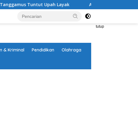
Tuntut Upah Layak
Aksi Nyata DPD MAI Tanggamus: Ed
tutup
 & Kriminal
Pendidikan
Olahraga