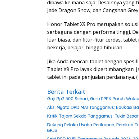
dibawa ke mana saja. Desainnya yang t
Jade Dragon Snow, dan Cangshan Gre
Honor Tablet X9 Pro merupakan solus
serbaguna dengan performa tinggi. Den
luar biasa, dan fitur-fitur cerdas, tabl
bekerja, belajar, hingga hiburan.
Jika Anda mencari tablet dengan spesif
Tablet X9 Pro layak dipertimbangkan.
tablet ini pada penjualan perdananya. (
Berita Terkait
Gaji Rp3.300 Sehari, Guru PPPK Paruh Wak
Aksi Nyata DPD MAI Tanggamus: Edukasi B
Kritik Tajam Sekda Tanggamus: Tukin Besar, 
Dukung Pelaku Usaha Perikanan, Pemkab T
BPJS