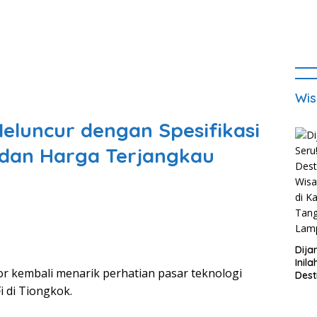
Wis
Meluncur dengan Spesifikasi
h dan Harga Terjangkau
Dija
Inila
r kembali menarik perhatian pasar teknologi
Dest
Wisa
 di Tiongkok.
di K
Tan