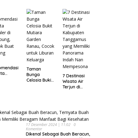
Wisata
pung
Dijamin Enak
Menarik dan
Ikonik di
Semarang
untuk Liburan
di Akhir
Pekan
omendasi
Taman
ta
Bunga
7 Destinasi
ler di
Celosia Bukit
Wisata Air
pung,
Mutiara
Terjun di
ok Buat
Garden
Kabupaten
ing
Ranau, Cocok
Tanggamus
untuk Liburan
yang Memiliki
Keluarga
Panorama
Indah Nan
Mempesona
17 Desember 2024 | 11:02
0
Komentar
Dikenal Sebagai Buah Beracun,