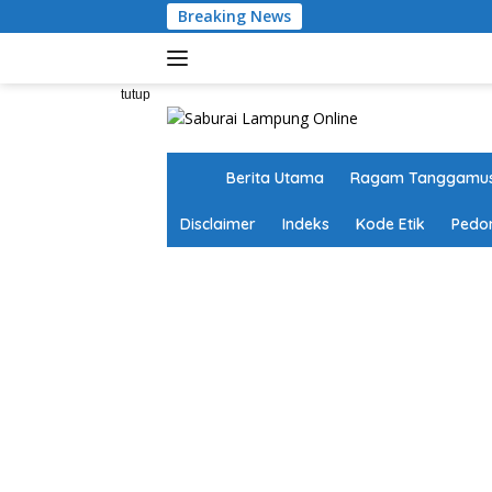
Langsung
Breaking News
ke
konten
tutup
H
Berita Utama
Ragam Tanggamu
o
m
Disclaimer
Indeks
Kode Etik
Pedo
e