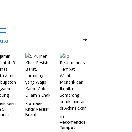
ata
min Seru!
5 Kuliner
h 5
Khas Pesisir
inasi
Barat,
10
ta Alam
Lampung
Rekomendasi
abupaten
yang Wajib
Tempat
ggamus,
Kamu Coba,