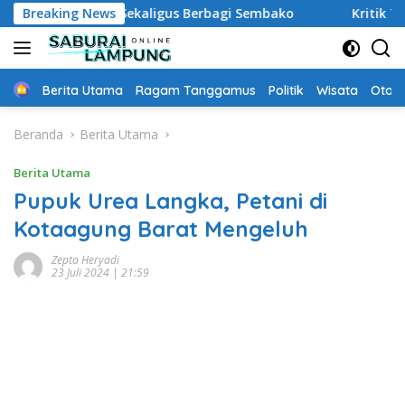
Langsung
rkoba Sekaligus Berbagi Sembako
Breaking News
Kritik Tajam Sekda 
ke
konten
Home
Berita Utama
Ragam Tanggamus
Politik
Wisata
Oto &
Beranda
Berita Utama
Berita Utama
Pupuk Urea Langka, Petani di
Kotaagung Barat Mengeluh
Zepta Heryadi
23 Juli 2024 | 21:59