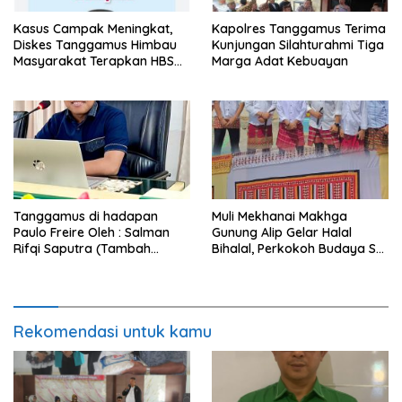
Kasus Campak Meningkat,
Kapolres Tanggamus Terima
Diskes Tanggamus Himbau
Kunjungan Silahturahmi Tiga
Masyarakat Terapkan HBS
Marga Adat Kebuayan
dan Imunisasi Lengkap
Tanggamus di hadapan
Muli Mekhanai Makhga
Paulo Freire Oleh : Salman
Gunung Alip Gelar Halal
Rifqi Saputra (Tambah
Bihalal, Perkokoh Budaya Sai
Tumbuh Institute)
Batin di Tanggamus
Rekomendasi untuk kamu