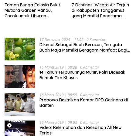
Taman Bunga Celosia Bukit
7 Destinasi Wisata Air Terjun
Mutiara Garden Ranau,
di Kabupaten Tanggamus
Cocok untuk Liburan
yang Memiliki Panorama
Keluarga
Indah Nan Mempesona
17 Desember 2024 | 11:02
0 Komentar
Dikenal Sebagai Buah Beracun, Ternyata
Buah Maja Memiliki Beragam Manfaat Bagi
Kesehatan
16 Maret 2019 | 08:28
0 Komentar
14 Tahun Terbunuhnya Munir, Polri Didesak
Bentuk Tim Khusus
16 Maret 2019 | 08:55
0 Komentar
Prabowo Resmikan Kantor DPD Gerindra di
Banten
16 Maret 2019 | 09:03
0 Komentar
Video: Kelemahan dan Kelebihan All New
Terios