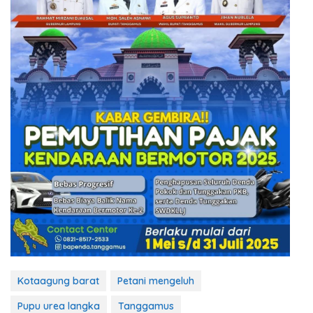
Kotaagung barat
Petani mengeluh
Pupu urea langka
Tanggamus