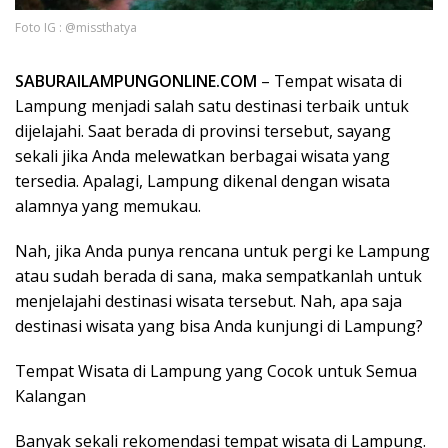
Foto IG : @missthatya
SABURAILAMPUNGONLINE.COM
– Tempat wisata di
Lampung menjadi salah satu destinasi terbaik untuk
dijelajahi. Saat berada di provinsi tersebut, sayang
sekali jika Anda melewatkan berbagai wisata yang
tersedia. Apalagi, Lampung dikenal dengan wisata
alamnya yang memukau.
Nah, jika Anda punya rencana untuk pergi ke Lampung
atau sudah berada di sana, maka sempatkanlah untuk
menjelajahi destinasi wisata tersebut. Nah, apa saja
destinasi wisata yang bisa Anda kunjungi di Lampung?
Tempat Wisata di Lampung yang Cocok untuk Semua
Kalangan
Banyak sekali rekomendasi tempat wisata di Lampung.