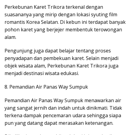
Perkebunan Karet Trikora terkenal dengan
suasananya yang mirip dengan lokasi syuting film
romantis Korea Selatan. Di kebun ini terdapat banyak
pohon karet yang berjejer membentuk terowongan
alam.
Pengunjung juga dapat belajar tentang proses
penyadapan dan pembekuan karet. Selain menjadi
objek wisata alam, Perkebunan Karet Trikora juga
menjadi destinasi wisata edukasi.
8. Pemandian Air Panas Way Sumpuk
Pemandian Air Panas Way Sumpuk menawarkan air
yang sangat jernih dan indah untuk dinikmati. Tidak
terkena dampak pencemaran udara sehingga siapa
pun yang datang dapat merasakan ketenangan.