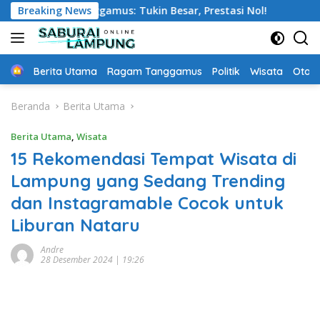
Langsung
nggamus: Tukin Besar, Prestasi Nol!
Breaking News
Dukung Pelaku Us
ke
konten
Home
Berita Utama
Ragam Tanggamus
Politik
Wisata
Oto &
Beranda
Berita Utama
Berita Utama
,
Wisata
15 Rekomendasi Tempat Wisata di
Lampung yang Sedang Trending
dan Instagramable Cocok untuk
Liburan Nataru
Andre
28 Desember 2024 | 19:26