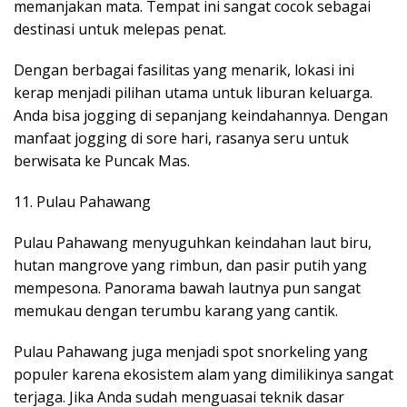
memanjakan mata. Tempat ini sangat cocok sebagai
destinasi untuk melepas penat.
Dengan berbagai fasilitas yang menarik, lokasi ini
kerap menjadi pilihan utama untuk liburan keluarga.
Anda bisa jogging di sepanjang keindahannya. Dengan
manfaat jogging di sore hari, rasanya seru untuk
berwisata ke Puncak Mas.
11. Pulau Pahawang
Pulau Pahawang menyuguhkan keindahan laut biru,
hutan mangrove yang rimbun, dan pasir putih yang
mempesona. Panorama bawah lautnya pun sangat
memukau dengan terumbu karang yang cantik.
Pulau Pahawang juga menjadi spot snorkeling yang
populer karena ekosistem alam yang dimilikinya sangat
terjaga. Jika Anda sudah menguasai teknik dasar