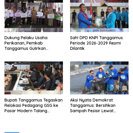
Dukung Pelaku Usaha
Sah! DPD KNPI Tanggamus
Perikanan, Pemkab
Periode 2026-2029 Resmi
Tanggamus Gulirkan
Dilantik
Bantuan Mesin dan Program
KUR, BPJS
Bupati Tanggamus Tegaskan
Aksi Nyata Demokrat
Relokasi Pedagang GSG ke
Tanggamus: Bersihkan
Pasar Modern Talang
Sampah Pesisir Lewat
Padang Tetap Berlanjut
Gerakan Langit Biru