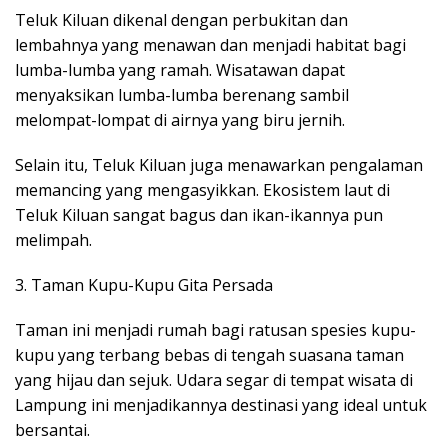
Teluk Kiluan dikenal dengan perbukitan dan
lembahnya yang menawan dan menjadi habitat bagi
lumba-lumba yang ramah. Wisatawan dapat
menyaksikan lumba-lumba berenang sambil
melompat-lompat di airnya yang biru jernih.
Selain itu, Teluk Kiluan juga menawarkan pengalaman
memancing yang mengasyikkan. Ekosistem laut di
Teluk Kiluan sangat bagus dan ikan-ikannya pun
melimpah.
3. Taman Kupu-Kupu Gita Persada
Taman ini menjadi rumah bagi ratusan spesies kupu-
kupu yang terbang bebas di tengah suasana taman
yang hijau dan sejuk. Udara segar di tempat wisata di
Lampung ini menjadikannya destinasi yang ideal untuk
bersantai.