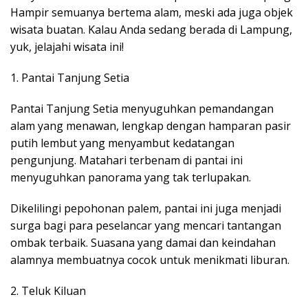
Hampir semuanya bertema alam, meski ada juga objek
wisata buatan. Kalau Anda sedang berada di Lampung,
yuk, jelajahi wisata ini!
1. Pantai Tanjung Setia
Pantai Tanjung Setia menyuguhkan pemandangan
alam yang menawan, lengkap dengan hamparan pasir
putih lembut yang menyambut kedatangan
pengunjung. Matahari terbenam di pantai ini
menyuguhkan panorama yang tak terlupakan.
Dikelilingi pepohonan palem, pantai ini juga menjadi
surga bagi para peselancar yang mencari tantangan
ombak terbaik. Suasana yang damai dan keindahan
alamnya membuatnya cocok untuk menikmati liburan.
2. Teluk Kiluan