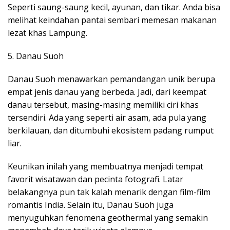
Seperti saung-saung kecil, ayunan, dan tikar. Anda bisa
melihat keindahan pantai sembari memesan makanan
lezat khas Lampung.
5. Danau Suoh
Danau Suoh menawarkan pemandangan unik berupa
empat jenis danau yang berbeda. Jadi, dari keempat
danau tersebut, masing-masing memiliki ciri khas
tersendiri. Ada yang seperti air asam, ada pula yang
berkilauan, dan ditumbuhi ekosistem padang rumput
liar.
Keunikan inilah yang membuatnya menjadi tempat
favorit wisatawan dan pecinta fotografi. Latar
belakangnya pun tak kalah menarik dengan film-film
romantis India. Selain itu, Danau Suoh juga
menyuguhkan fenomena geothermal yang semakin