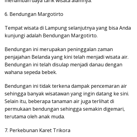
menambah daya tarik wisata alamnya.
6. Bendungan Margotirto
Tempat wisata di Lampung selanjutnya yang bisa Anda
kunjungi adalah Bendungan Margotirto.
Bendungan ini merupakan peninggalan zaman
penjajahan Belanda yang kini telah menjadi wisata air.
Bendungan ini telah disulap menjadi danau dengan
wahana sepeda bebek.
Bendungan ini tidak terkena dampak pencemaran air
sehingga banyak wisatawan yang ingin datang ke sini.
Selain itu, beberapa tanaman air juga terlihat di
permukaan bendungan sehingga semakin digemari,
terutama oleh anak muda.
7. Perkebunan Karet Trikora