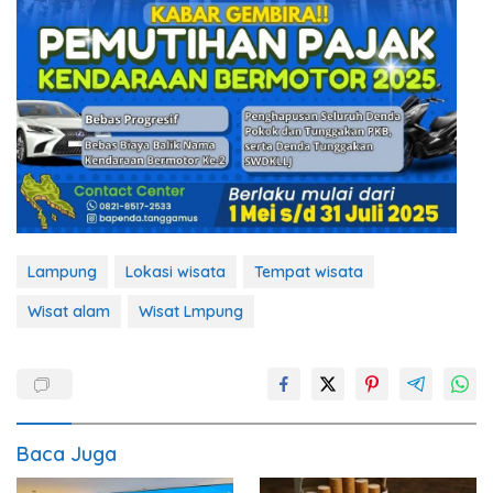
Lampung
Lokasi wisata
Tempat wisata
Wisat alam
Wisat Lmpung
Baca Juga