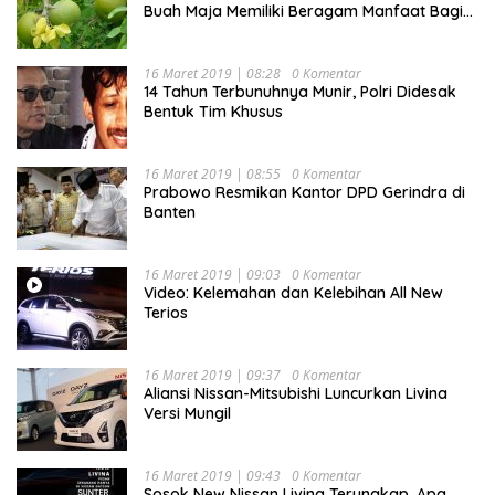
Buah Maja Memiliki Beragam Manfaat Bagi
Kesehatan
16 Maret 2019 | 08:28
0 Komentar
14 Tahun Terbunuhnya Munir, Polri Didesak
Bentuk Tim Khusus
16 Maret 2019 | 08:55
0 Komentar
Prabowo Resmikan Kantor DPD Gerindra di
Banten
16 Maret 2019 | 09:03
0 Komentar
Video: Kelemahan dan Kelebihan All New
Terios
16 Maret 2019 | 09:37
0 Komentar
Aliansi Nissan-Mitsubishi Luncurkan Livina
Versi Mungil
16 Maret 2019 | 09:43
0 Komentar
Sosok New Nissan Livina Terungkap, Apa