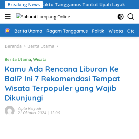
Langsung
u PPPK Paruh Waktu Tanggamus Tuntut Upah Layak
Breaking News
Aksi
ke
konten
Home
Berita Utama
Ragam Tanggamus
Politik
Wisata
Oto &
Beranda
Berita Utama
Berita Utama
,
Wisata
Kamu Ada Rencana Liburan Ke
Bali? Ini 7 Rekomendasi Tempat
Wisata Terpopuler yang Wajib
Dikunjungi
Zepta Heryadi
21 Oktober 2024 | 13:06