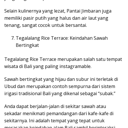
Selain kulinernya yang lezat, Pantai Jimbaran juga
memiliki pasir putih yang halus dan air laut yang
tenang, sangat cocok untuk bersantai.
Tegalalang Rice Terrace: Keindahan Sawah
Bertingkat
Tegalalang Rice Terrace merupakan salah satu tempat
wisata di Bali yang paling instagramable.
Sawah bertingkat yang hijau dan subur ini terletak di
Ubud dan merupakan contoh sempurna dari sistem
irigasi tradisional Bali yang dikenal sebagai “subak.”
Anda dapat berjalan-jalan di sekitar sawah atau
sekadar menikmati pemandangan dari kafe-kafe di
sekitarnya. Ini adalah tempat yang tepat untuk
merasakan keindahan alam Bali sambil berinteraksi