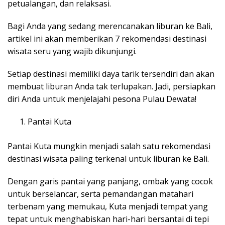
petualangan, dan relaksasi.
Bagi Anda yang sedang merencanakan liburan ke Bali,
artikel ini akan memberikan 7 rekomendasi destinasi
wisata seru yang wajib dikunjungi.
Setiap destinasi memiliki daya tarik tersendiri dan akan
membuat liburan Anda tak terlupakan. Jadi, persiapkan
diri Anda untuk menjelajahi pesona Pulau Dewata!
Pantai Kuta
Pantai Kuta mungkin menjadi salah satu rekomendasi
destinasi wisata paling terkenal untuk liburan ke Bali.
Dengan garis pantai yang panjang, ombak yang cocok
untuk berselancar, serta pemandangan matahari
terbenam yang memukau, Kuta menjadi tempat yang
tepat untuk menghabiskan hari-hari bersantai di tepi