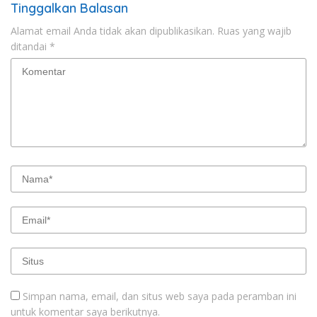
Tinggalkan Balasan
Alamat email Anda tidak akan dipublikasikan.
Ruas yang wajib
ditandai
*
Simpan nama, email, dan situs web saya pada peramban ini
untuk komentar saya berikutnya.