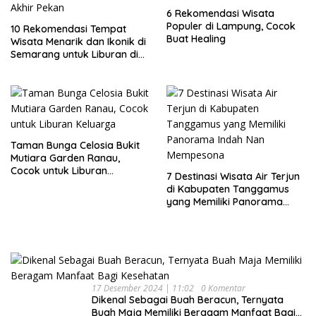
6 Rekomendasi Wisata
Populer di Lampung, Cocok
10 Rekomendasi Tempat
Buat Healing
Wisata Menarik dan Ikonik di
Semarang untuk Liburan di
Akhir Pekan
Taman Bunga Celosia Bukit
Mutiara Garden Ranau,
Cocok untuk Liburan
7 Destinasi Wisata Air Terjun
Keluarga
di Kabupaten Tanggamus
yang Memiliki Panorama
Indah Nan Mempesona
17 Desember 2024 | 11:02
0 Komentar
Dikenal Sebagai Buah Beracun, Ternyata
Buah Maja Memiliki Beragam Manfaat Bagi