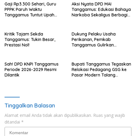
Gaji Rp3.300 Sehari, Guru
Aksi Nyata DPD MAI
PPPK Paruh Waktu
Tanggamus: Edukasi Bahaya
Tanggamus Tuntut Upah
Narkoba Sekaligus Berbagi
Layak
Sembako
Kritik Tajam Sekda
Dukung Pelaku Usaha
Tanggamus: Tukin Besar,
Perikanan, Pemkab
Prestasi Nol!
Tanggamus Gulirkan
Bantuan Mesin dan Program
KUR, BPJS
Sah! DPD KNPI Tanggamus
Bupati Tanggamus Tegaskan
Periode 2026-2029 Resmi
Relokasi Pedagang GSG ke
Dilantik
Pasar Modern Talang
Padang Tetap Berlanjut
Tinggalkan Balasan
Alamat email Anda tidak akan dipublikasikan.
Ruas yang wajib
ditandai
*