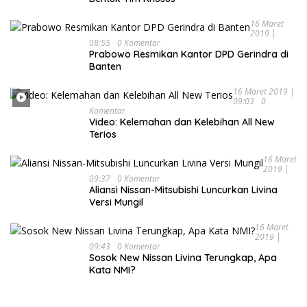
16 Maret
2019 |
08:55
0 Komentar
Prabowo Resmikan Kantor DPD Gerindra di
Banten
16 Maret 2019 |
09:03
0
Komentar
Video: Kelemahan dan Kelebihan All New
Terios
16 Maret
2019 |
09:37
0 Komentar
Aliansi Nissan-Mitsubishi Luncurkan Livina
Versi Mungil
16 Maret
2019 |
09:43
0 Komentar
Sosok New Nissan Livina Terungkap, Apa
Kata NMI?