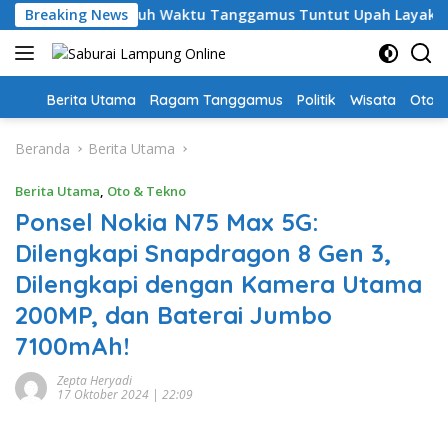
Langsung
, Guru PPPK Paruh Waktu Tanggamus Tuntut Upah Layak
Breaking News
ke
konten
Home
Berita Utama
Ragam Tanggamus
Politik
Wisata
Oto &
Beranda
Berita Utama
Berita Utama
,
Oto & Tekno
Ponsel Nokia N75 Max 5G:
Dilengkapi Snapdragon 8 Gen 3,
Dilengkapi dengan Kamera Utama
200MP, dan Baterai Jumbo
7100mAh!
Zepta Heryadi
17 Oktober 2024 | 22:09