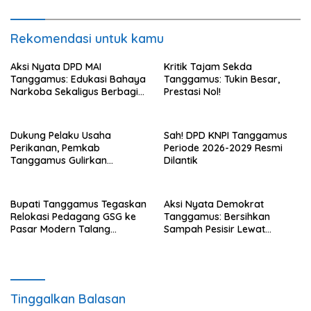
Rekomendasi untuk kamu
Aksi Nyata DPD MAI
Kritik Tajam Sekda
Tanggamus: Edukasi Bahaya
Tanggamus: Tukin Besar,
Narkoba Sekaligus Berbagi
Prestasi Nol!
Sembako
Dukung Pelaku Usaha
Sah! DPD KNPI Tanggamus
Perikanan, Pemkab
Periode 2026-2029 Resmi
Tanggamus Gulirkan
Dilantik
Bantuan Mesin dan Program
KUR, BPJS
Bupati Tanggamus Tegaskan
Aksi Nyata Demokrat
Relokasi Pedagang GSG ke
Tanggamus: Bersihkan
Pasar Modern Talang
Sampah Pesisir Lewat
Padang Tetap Berlanjut
Gerakan Langit Biru
Tinggalkan Balasan