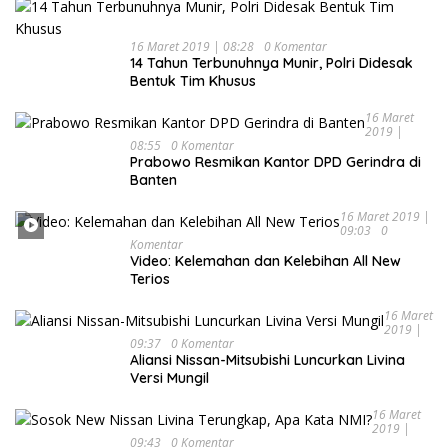
16 Maret 2019 | 08:28
0 Komentar
14 Tahun Terbunuhnya Munir, Polri Didesak
Bentuk Tim Khusus
16 Maret
2019 |
08:55
0 Komentar
Prabowo Resmikan Kantor DPD Gerindra di
Banten
16 Maret 2019 |
09:03
0
Komentar
Video: Kelemahan dan Kelebihan All New
Terios
16 Maret
2019 |
09:37
0 Komentar
Aliansi Nissan-Mitsubishi Luncurkan Livina
Versi Mungil
16 Maret
2019 |
09:43
0 Komentar