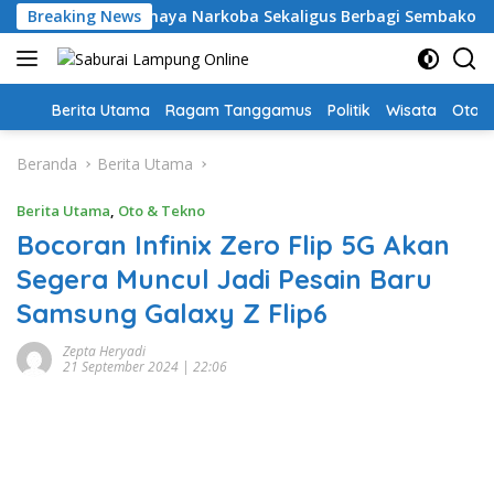
Langsung
: Edukasi Bahaya Narkoba Sekaligus Berbagi Sembako
Breaking News
ke
konten
Home
Berita Utama
Ragam Tanggamus
Politik
Wisata
Oto &
Beranda
Berita Utama
Berita Utama
,
Oto & Tekno
Bocoran Infinix Zero Flip 5G Akan
Segera Muncul Jadi Pesain Baru
Samsung Galaxy Z Flip6
Zepta Heryadi
21 September 2024 | 22:06