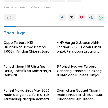
Penulis: Andrew
Editor: Andrew
Baca Juga
Oppo Terbaru K13
4 HP Harga 2 Jutaan Akhir
Diluncurkan, Bawa Baterai
Februari 2025, Cocok Dibeli
7.000 mAh dan Chipset Baru
untuk Persiapan Lebaran
2025
Ponsel Xiaomi 15 Ultra Resmi
5 Ponsel Huawei Terbaru
Dirilis, Spesifikasi Kameranya
Gandeng Kamera Belakang
Dahsyat
108MP, dan Kualitas Tinggi
Ponsel Nokia Zeus Max 2023
Diam-diam Gadget Xiaomi
Hadir dengan performa Tak
Redmi 14CDirilis di Indonesia,
Tertandingi dengan Kamera
Dibanderol Rp1 Jutaan
108MP, dan Baterai 7900mAh