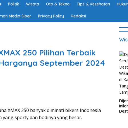
s
Politik
Wisata
Oto & Tekno
Tips & Kesehatan
Hukum
man Media Siber
Privacy Policy
Redaksi
Wis
MAX 250 Pilihan Terbaik
i Harganya September 2024
Dija
Inila
ha XMAX 250 banyak diminati bikers Indonesia
Dest
Wisa
 yang sporty dan bodinya yang besar.
di K
Tan