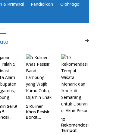
 & Kriminal
Pendidikan
Olahraga
ata
min Seru!
5 Kuliner
h 5
Khas Pesisir
inasi
Barat,
10
ta Alam
Lampung
Rekomendasi
abupaten
yang Wajib
Tempat
ggamus,
Kamu Coba,