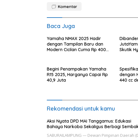
Komentar
Baca Juga
Yamaha NMAX 2025 Hadir
Dibander
dengan Tampilan Baru dan
JutaYama
Modern Cicilan Cuma Rp 400
Skutik Hy
Ribu Per Bulan
Begini Penampakan Yamaha
Spesifik
R15 2025, Harganya Capai Rp
dengan 
40,9 Juta
440 cc d
Rekomendasi untuk kamu
Aksi Nyata DPD MAI Tanggamus: Edukasi
Bahaya Narkoba Sekaligus Berbagi Semba
SABURAILAMPUNG — Dewan Pimpinan Daerah (