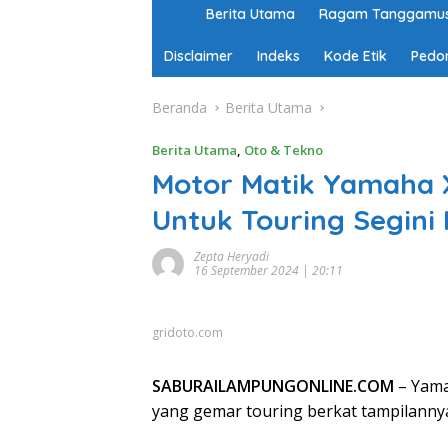
H
Berita Utama
Ragam Tanggamu
o
m
Disclaimer
Indeks
Kode Etik
Pedo
e
Beranda
Berita Utama
Berita Utama
,
Oto & Tekno
Motor Matik Yamaha X
Untuk Touring Segin
Zepta Heryadi
16 September 2024 | 20:11
gridoto.com
SABURAILAMPUNGONLINE.COM
– Yama
yang gemar touring berkat tampilannya