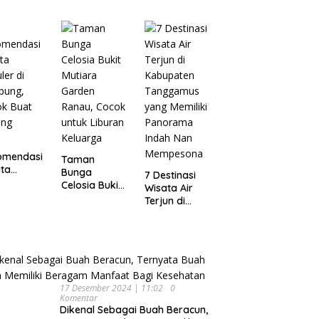
Wisata
pung
Dijamin Enak
Menarik dan
Ikonik di
Semarang
untuk Liburan
di Akhir
Pekan
omendasi
Taman
ta
Bunga
7 Destinasi
ler di
Celosia Bukit
Wisata Air
pung,
Mutiara
Terjun di
ok Buat
Garden
Kabupaten
ing
Ranau, Cocok
Tanggamus
untuk Liburan
yang Memiliki
Keluarga
Panorama
Indah Nan
Mempesona
17 Desember 2024 | 11:02
0
Komentar
Dikenal Sebagai Buah Beracun,