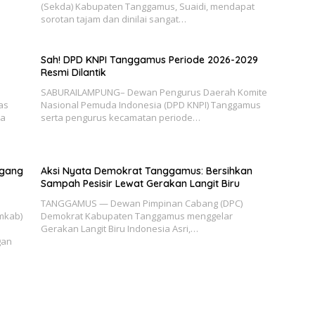
(Sekda) Kabupaten Tanggamus, Suaidi, mendapat
sorotan tajam dan dinilai sangat…
Sah! DPD KNPI Tanggamus Periode 2026-2029
Resmi Dilantik
SABURAILAMPUNG– Dewan Pengurus Daerah Komite
as
Nasional Pemuda Indonesia (DPD KNPI) Tanggamus
ha
serta pengurus kecamatan periode…
agang
Aksi Nyata Demokrat Tanggamus: Bersihkan
Sampah Pesisir Lewat Gerakan Langit Biru
TANGGAMUS — Dewan Pimpinan Cabang (DPC)
mkab)
Demokrat Kabupaten Tanggamus menggelar
Gerakan Langit Biru Indonesia Asri,…
gan