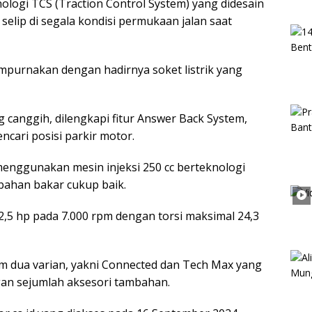
logi TCS (Traction Control System) yang didesain
elip di segala kondisi permukaan jalan saat
empurnakan dengan hadirnya soket listrik yang
 canggih, dilengkapi fitur Answer Back System,
ari posisi parkir motor.
enggunakan mesin injeksi 250 cc berteknologi
 bahan bakar cukup baik.
2,5 hp pada 7.000 rpm dengan torsi maksimal 24,3
m dua varian, yakni Connected dan Tech Max yang
an sejumlah aksesori tambahan.