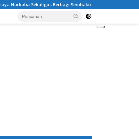
 Sekaligus Berbagi Sembako
Kritik Tajam Sekda Tangga
tutup