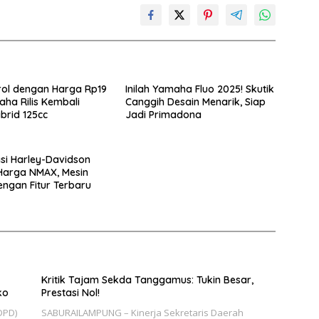
ol dengan Harga Rp19
Inilah Yamaha Fluo 2025! Skutik
ha Rilis Kembali
Canggih Desain Menarik, Siap
brid 125cc
Jadi Primadona
asi Harley-Davidson
Harga NMAX, Mesin
engan Fitur Terbaru
Kritik Tajam Sekda Tanggamus: Tukin Besar,
ko
Prestasi Nol!
DPD)
SABURAILAMPUNG – Kinerja Sekretaris Daerah