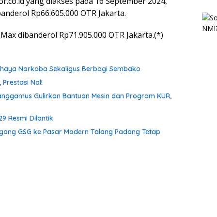
r.co.id yang diakses pada 16 September 2024,
nderol Rp66.605.000 OTR Jakarta.
Max dibanderol Rp71.905.000 OTR Jakarta.(*)
ahaya Narkoba Sekaligus Berbagi Sembako
Prestasi Nol!
anggamus Gulirkan Bantuan Mesin dan Program KUR,
9 Resmi Dilantik
gang GSG ke Pasar Modern Talang Padang Tetap