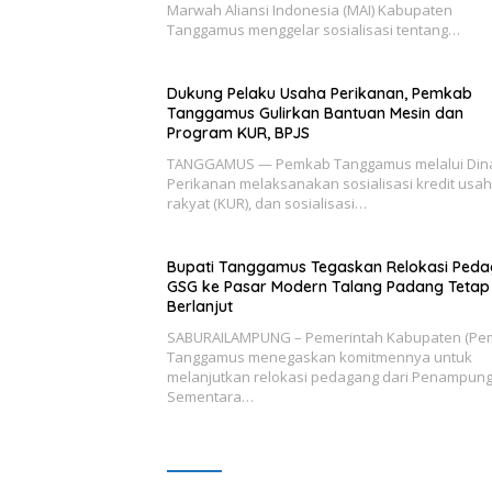
Marwah Aliansi Indonesia (MAI) Kabupaten
Tanggamus menggelar sosialisasi tentang…
Dukung Pelaku Usaha Perikanan, Pemkab
Tanggamus Gulirkan Bantuan Mesin dan
Program KUR, BPJS
TANGGAMUS — Pemkab Tanggamus melalui Din
Perikanan melaksanakan sosialisasi kredit usa
rakyat (KUR), dan sosialisasi…
Bupati Tanggamus Tegaskan Relokasi Ped
GSG ke Pasar Modern Talang Padang Tetap
Berlanjut
SABURAILAMPUNG – Pemerintah Kabupaten (Pe
Tanggamus menegaskan komitmennya untuk
melanjutkan relokasi pedagang dari Penampun
Sementara…