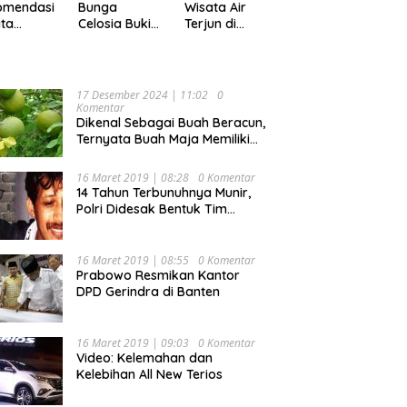
Pekan
omendasi
Bunga
Wisata Air
ta
Celosia Bukit
Terjun di
ler di
Mutiara
Kabupaten
pung,
Garden
Tanggamus
ok Buat
Ranau, Cocok
yang Memiliki
ing
untuk Liburan
Panorama
17 Desember 2024 | 11:02
0
Keluarga
Indah Nan
Komentar
Mempesona
Dikenal Sebagai Buah Beracun,
Ternyata Buah Maja Memiliki
Beragam Manfaat Bagi
Kesehatan
16 Maret 2019 | 08:28
0 Komentar
14 Tahun Terbunuhnya Munir,
Polri Didesak Bentuk Tim
Khusus
16 Maret 2019 | 08:55
0 Komentar
Prabowo Resmikan Kantor
DPD Gerindra di Banten
16 Maret 2019 | 09:03
0 Komentar
Video: Kelemahan dan
Kelebihan All New Terios