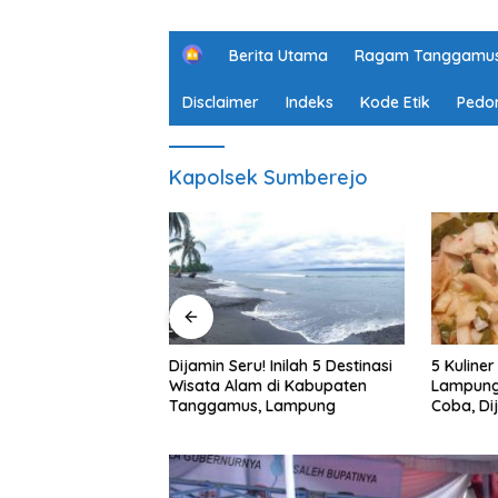
H
Berita Utama
Ragam Tanggamu
o
m
Disclaimer
Indeks
Kode Etik
Pedo
e
Kapolsek Sumberejo
u! Inilah 5 Destinasi
5 Kuliner Khas Pesisir Barat,
10 Rek
am di Kabupaten
Lampung yang Wajib Kamu
Wisata 
s, Lampung
Coba, Dijamin Enak
Semara
Akhir 