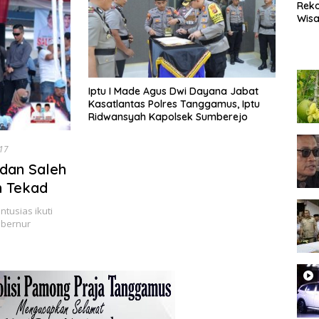
Rek
Wisa
Popu
Lam
Coc
Heal
Iptu I Made Agus Dwi Dayana Jabat
Kasatlantas Polres Tanggamus, Iptu
Ridwansyah Kapolsek Sumberejo
17
 dan Saleh
n Tekad
usias ikuti
ubernur