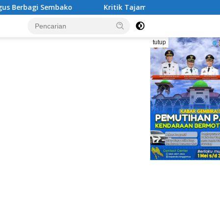
agi Sembako
Kritik Tajam Sekda Tanggamus: Tukin Besar
tutup