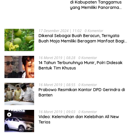
di Kabupaten Tanggamus
yang Memiliki Panorama
Indah Nan Mempesona
17 Desember 2024 | 11:02
0 Komentar
Dikenal Sebagai Buah Beracun, Ternyata
Buah Maja Memiliki Beragam Manfaat Bagi
Kesehatan
16 Maret 2019 | 08:28
0 Komentar
14 Tahun Terbunuhnya Munir, Polri Didesak
Bentuk Tim Khusus
16 Maret 2019 | 08:55
0 Komentar
Prabowo Resmikan Kantor DPD Gerindra di
Banten
16 Maret 2019 | 09:03
0 Komentar
Video: Kelemahan dan Kelebihan All New
Terios