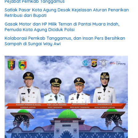
Pejabat Pemkab Tanggamus
Satlak Pasar Kota Agung Desak Kejelasan Aturan Penarikan
Retribusi dari Bupati
Gasak Motor dan HP Milik Teman di Pantai Muara Indah,
Pemuda Kota Agung Diciduk Polisi
Kolaborasi Pemkab Tanggamus, dan Insan Pers Bersihkan
Sampah di Sungai Way Awi