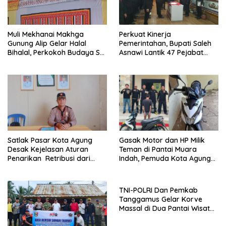
Muli Mekhanai Makhga
Perkuat Kinerja
Gunung Alip Gelar Halal
Pemerintahan, Bupati Saleh
Bihalal, Perkokoh Budaya Sai
Asnawi Lantik 47 Pejabat
Batin di Tanggamus
Pemkab Tanggamus
Satlak Pasar Kota Agung
Gasak Motor dan HP Milik
Desak Kejelasan Aturan
Teman di Pantai Muara
Penarikan Retribusi dari
Indah, Pemuda Kota Agung
Bupati
Diciduk Polisi
TNI-POLRI Dan Pemkab
Tanggamus Gelar Korve
Massal di Dua Pantai Wisata
Unggulan