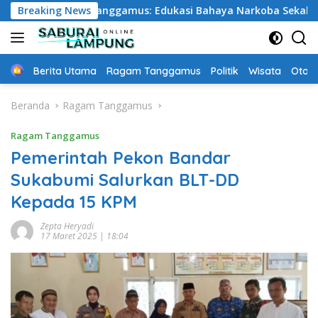
Langsung
ta DPD MAI Tanggamus: Edukasi Bahaya Narkoba Sekaligus Be
Breaking News
ke
konten
Home
Berita Utama
Ragam Tanggamus
Politik
Wisata
Oto &
Beranda
Ragam Tanggamus
Ragam Tanggamus
Pemerintah Pekon Bandar
Sukabumi Salurkan BLT-DD
Kepada 15 KPM
Zepta Heryadi
17 Maret 2025 | 18:04