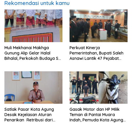
Rekomendasi untuk kamu
Muli Mekhanai Makhga
Perkuat Kinerja
Gunung Alip Gelar Halal
Pemerintahan, Bupati Saleh
Bihalal, Perkokoh Budaya Sai
Asnawi Lantik 47 Pejabat
Batin di Tanggamus
Pemkab Tanggamus
Satlak Pasar Kota Agung
Gasak Motor dan HP Milik
Desak Kejelasan Aturan
Teman di Pantai Muara
Penarikan Retribusi dari
Indah, Pemuda Kota Agung
Bupati
Diciduk Polisi