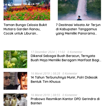
Taman Bunga Celosia Bukit
7 Destinasi Wisata Air Terjun
Mutiara Garden Ranau,
di Kabupaten Tanggamus
Cocok untuk Liburan
yang Memiliki Panorama
Keluarga
Indah Nan Mempesona
17 Desember 2024 | 11:02
0 Komentar
Dikenal Sebagai Buah Beracun, Ternyata
Buah Maja Memiliki Beragam Manfaat Bagi
Kesehatan
16 Maret 2019 | 08:28
0 Komentar
14 Tahun Terbunuhnya Munir, Polri Didesak
Bentuk Tim Khusus
16 Maret 2019 | 08:55
0 Komentar
Prabowo Resmikan Kantor DPD Gerindra di
Banten