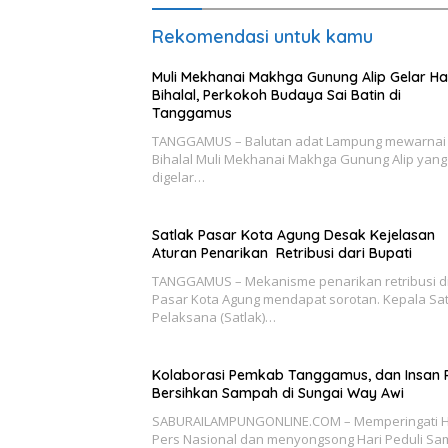
Rekomendasi untuk kamu
Muli Mekhanai Makhga Gunung Alip Gelar Ha
Bihalal, Perkokoh Budaya Sai Batin di
Tanggamus
TANGGAMUS – Balutan adat Lampung mewarnai 
Bihalal Muli Mekhanai Makhga Gunung Alip yang
digelar…
Satlak Pasar Kota Agung Desak Kejelasan
Aturan Penarikan Retribusi dari Bupati
TANGGAMUS – Mekanisme penarikan retribusi d
Pasar Kota Agung mendapat sorotan. Kepala Sa
Pelaksana (Satlak)…
Kolaborasi Pemkab Tanggamus, dan Insan 
Bersihkan Sampah di Sungai Way Awi
SABURAILAMPUNGONLINE.COM – Memperingati H
Pers Nasional dan menyongsong Hari Peduli S