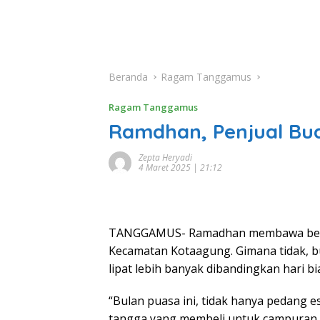
Beranda
Ragam Tanggamus
Ragam Tanggamus
Ramdhan, Penjual Bua
Zepta Heryadi
4 Maret 2025 | 21:12
TANGGAMUS- Ramadhan membawa berkah
Kecamatan Kotaagung. Gimana tidak, bu
lipat lebih banyak dibandingkan hari bi
“Bulan puasa ini, tidak hanya pedan
tangga yang membeli untuk campuran 