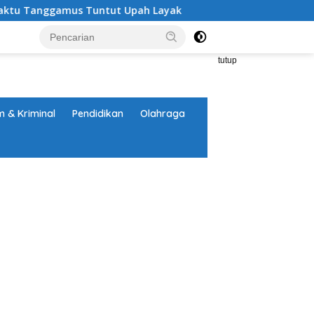
nggamus Tuntut Upah Layak
Aksi Nyata DPD MAI Tangga
tutup
 & Kriminal
Pendidikan
Olahraga