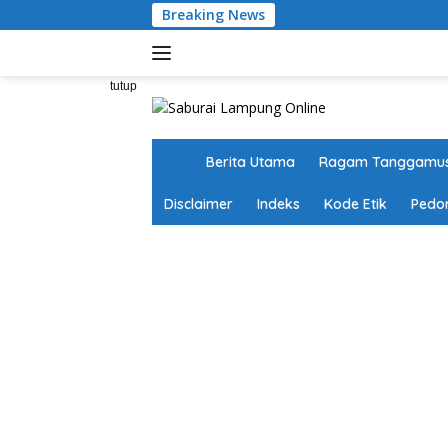
Langsung
Breaking News
ke
konten
tutup
H
Berita Utama
Ragam Tanggamu
o
m
Disclaimer
Indeks
Kode Etik
Pedo
e