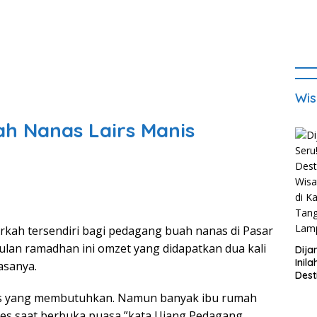
Wis
h Nanas Lairs Manis
 tersendiri bagi pedagang buah nanas di Pasar
lan ramadhan ini omzet yang didapatkan dua kali
Dija
Inila
asanya.
Dest
Wisa
g es yang membutuhkan. Namun banyak ibu rumah
di K
Tan
es saat berbuka puasa,”kata Ujang Pedagang