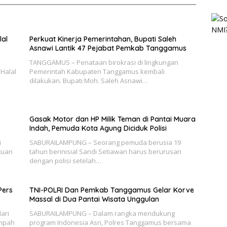
lal
Perkuat Kinerja Pemerintahan, Bupati Saleh
Asnawi Lantik 47 Pejabat Pemkab Tanggamus
TANGGAMUS – Penataan birokrasi di lingkungan
Halal
Pemerintah Kabupaten Tanggamus kembali
dilakukan. Bupati Moh. Saleh Asnawi…
Gasak Motor dan HP Milik Teman di Pantai Muara
Indah, Pemuda Kota Agung Diciduk Polisi
i
SABURAILAMPUNG – Seorang pemuda berusia 19
tuan
tahun berinisial Sandi Setiawan harus berurusan
dengan polisi setelah…
Pers
TNI-POLRI Dan Pemkab Tanggamus Gelar Korve
Massal di Dua Pantai Wisata Unggulan
ari
SABURAILAMPUNG – Dalam rangka mendukung
ampah
program Indonesia Asri, Polres Tanggamus bersama