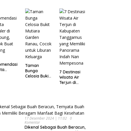
Wisata
pung
Dijamin Enak
Menarik dan
Ikonik di
Semarang
untuk Liburan
di Akhir
Pekan
omendasi
Taman
ta
Bunga
7 Destinasi
ler di
Celosia Bukit
Wisata Air
pung,
Mutiara
Terjun di
ok Buat
Garden
Kabupaten
ing
Ranau, Cocok
Tanggamus
untuk Liburan
yang Memiliki
Keluarga
Panorama
Indah Nan
Mempesona
17 Desember 2024 | 11:02
0
Komentar
Dikenal Sebagai Buah Beracun,