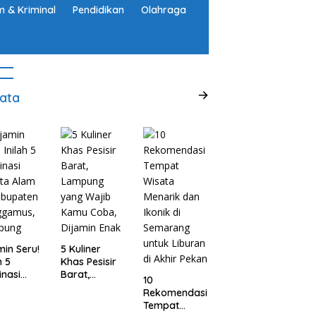
 & Kriminal
Pendidikan
Olahraga
ata
min Seru!
5 Kuliner
h 5
Khas Pesisir
inasi
Barat,
10
ta Alam
Lampung
Rekomendasi
abupaten
yang Wajib
Tempat
ggamus,
Kamu Coba,