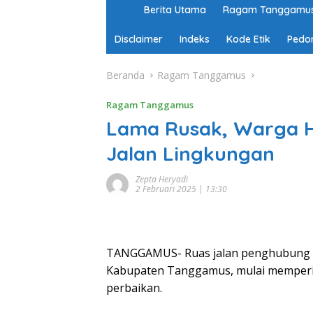
H
Berita Utama
Ragam Tanggamu
o
m
Disclaimer
Indeks
Kode Etik
Pedo
e
Beranda
Ragam Tanggamus
Ragam Tanggamus
Lama Rusak, Warga 
Jalan Lingkungan
Zepta Heryadi
2 Februari 2025 | 13:30
TANGGAMUS- Ruas jalan penghubung an
Kabupaten Tanggamus, mulai memperi
perbaikan.