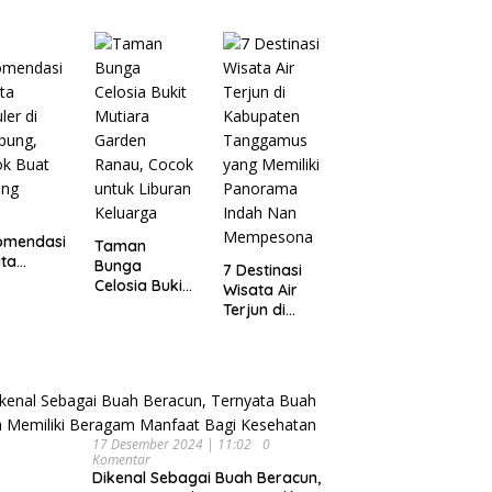
Wisata
pung
Dijamin Enak
Menarik dan
Ikonik di
Semarang
untuk Liburan
di Akhir
Pekan
omendasi
Taman
ta
Bunga
7 Destinasi
ler di
Celosia Bukit
Wisata Air
pung,
Mutiara
Terjun di
ok Buat
Garden
Kabupaten
ing
Ranau, Cocok
Tanggamus
untuk Liburan
yang Memiliki
Keluarga
Panorama
Indah Nan
Mempesona
17 Desember 2024 | 11:02
0
Komentar
Dikenal Sebagai Buah Beracun,