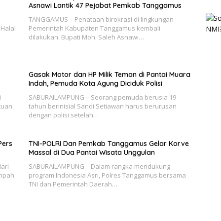
Asnawi Lantik 47 Pejabat Pemkab Tanggamus
TANGGAMUS – Penataan birokrasi di lingkungan
Halal
Pemerintah Kabupaten Tanggamus kembali
dilakukan. Bupati Moh. Saleh Asnawi…
Gasak Motor dan HP Milik Teman di Pantai Muara
Indah, Pemuda Kota Agung Diciduk Polisi
i
SABURAILAMPUNG – Seorang pemuda berusia 19
tuan
tahun berinisial Sandi Setiawan harus berurusan
dengan polisi setelah…
Pers
TNI-POLRI Dan Pemkab Tanggamus Gelar Korve
Massal di Dua Pantai Wisata Unggulan
ari
SABURAILAMPUNG – Dalam rangka mendukung
ampah
program Indonesia Asri, Polres Tanggamus bersama
TNI dan Pemerintah Daerah…