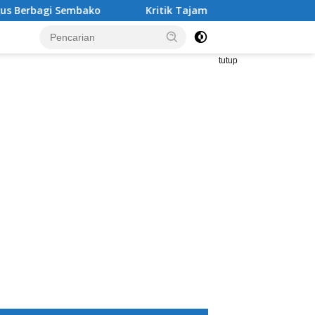
gi Sembako
Kritik Tajam Sekda Tanggamus: Tukin Besar,
tutup