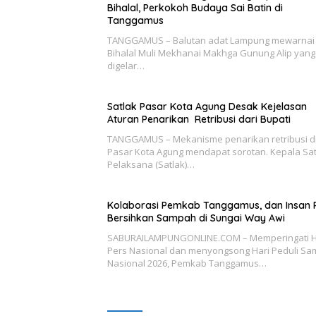
Bihalal, Perkokoh Budaya Sai Batin di
Tanggamus
TANGGAMUS – Balutan adat Lampung mewarnai 
Bihalal Muli Mekhanai Makhga Gunung Alip yang
digelar…
Satlak Pasar Kota Agung Desak Kejelasan
Aturan Penarikan Retribusi dari Bupati
TANGGAMUS – Mekanisme penarikan retribusi d
Pasar Kota Agung mendapat sorotan. Kepala Sa
Pelaksana (Satlak)…
Kolaborasi Pemkab Tanggamus, dan Insan 
Bersihkan Sampah di Sungai Way Awi
SABURAILAMPUNGONLINE.COM – Memperingati H
Pers Nasional dan menyongsong Hari Peduli S
Nasional 2026, Pemkab Tanggamus…