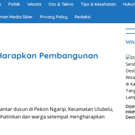
s
Politik
Wisata
Oto & Tekno
Tips & Kesehatan
Hukum
man Media Siber
Privacy Policy
Redaksi
Wis
Harapkan Pembangunan
Dija
tar dusun di Pekon Ngarip, Kecamatan Ulubelu,
Inila
hatinkan dan warga setempat mengharapkan
Dest
Wisa
di K
Tan