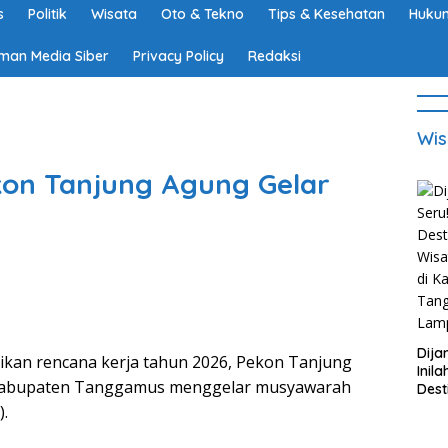
s
Politik
Wisata
Oto & Tekno
Tips & Kesehatan
Hukum
man Media Siber
Privacy Policy
Redaksi
Wis
kon Tanjung Agung Gelar
Dija
n rencana kerja tahun 2026, Pekon Tanjung
Inila
 Kabupaten Tanggamus menggelar musyawarah
Dest
Wisa
.
di K
Tan