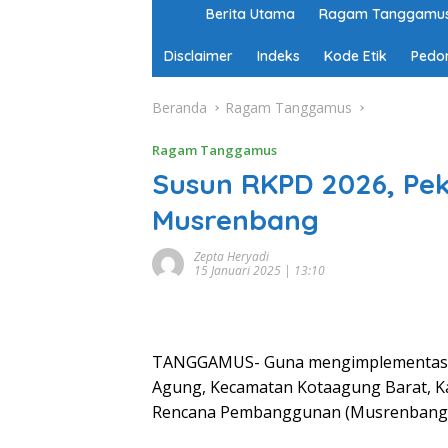
H
Berita Utama
Ragam Tanggamu
o
m
Disclaimer
Indeks
Kode Etik
Pedo
e
Beranda
Ragam Tanggamus
Ragam Tanggamus
Susun RKPD 2026, Pe
Musrenbang
Zepta Heryadi
15 Januari 2025 | 13:10
TANGGAMUS- Guna mengimplementasika
Agung, Kecamatan Kotaagung Barat,
Rencana Pembanggunan (Musrenbang)