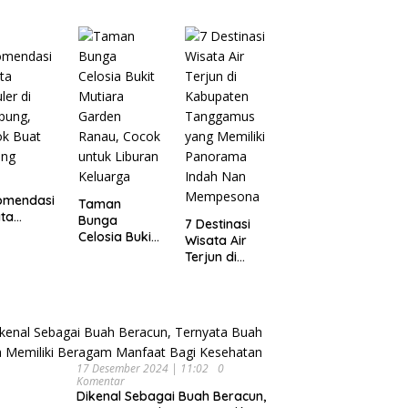
Wisata
pung
Dijamin Enak
Menarik dan
Ikonik di
Semarang
untuk Liburan
di Akhir
Pekan
omendasi
Taman
ta
Bunga
7 Destinasi
ler di
Celosia Bukit
Wisata Air
pung,
Mutiara
Terjun di
ok Buat
Garden
Kabupaten
ing
Ranau, Cocok
Tanggamus
untuk Liburan
yang Memiliki
Keluarga
Panorama
Indah Nan
Mempesona
17 Desember 2024 | 11:02
0
Komentar
Dikenal Sebagai Buah Beracun,