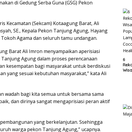
anakan di Gedung Serba Guna (GSG) Pekon
Lam
aris Kecamatan (Sekcam) Kotaagung Barat, Ali
nsyah, SE., Kepala Pekon Tanjung Agung, Hayang
t, Tokoh Agama dan seluruh tamu undangan.
ng Barat Ali Imron menyampaikan aperisiasi
on Tanjung Agung dalam proses perencanaan
6
Rek
 kesempatan bagi masyarakat untuk berdiskusi
Wisa
 yang sesuai kebutuhan masyarakat,” kata Ali
Popu
Lam
Coc
Heal
n wadah bagi kita semua untuk bersama sama
ik, dan dirinya sangat mengaprisiasi peran aktif
n pembangunan yang berkelanjutan. Ssehingga
eluruh warga pekon Tanjung Agung,” ucapnya.