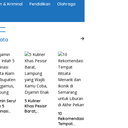
 & Kriminal
Pendidikan
Olahraga
ata
min Seru!
5 Kuliner
h 5
Khas Pesisir
inasi
Barat,
10
ta Alam
Lampung
Rekomendasi
abupaten
yang Wajib
Tempat
ggamus,
Kamu Coba,