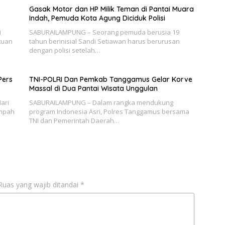
Gasak Motor dan HP Milik Teman di Pantai Muara
Indah, Pemuda Kota Agung Diciduk Polisi
i
SABURAILAMPUNG – Seorang pemuda berusia 19
tuan
tahun berinisial Sandi Setiawan harus berurusan
dengan polisi setelah…
Pers
TNI-POLRI Dan Pemkab Tanggamus Gelar Korve
Massal di Dua Pantai Wisata Unggulan
ari
SABURAILAMPUNG – Dalam rangka mendukung
ampah
program Indonesia Asri, Polres Tanggamus bersama
TNI dan Pemerintah Daerah…
Ruas yang wajib ditandai
*