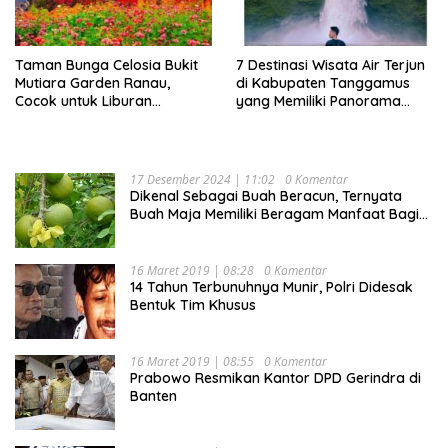
Taman Bunga Celosia Bukit
7 Destinasi Wisata Air Terjun
Mutiara Garden Ranau,
di Kabupaten Tanggamus
Cocok untuk Liburan
yang Memiliki Panorama
Keluarga
Indah Nan Mempesona
17 Desember 2024 | 11:02
0 Komentar
Dikenal Sebagai Buah Beracun, Ternyata
Buah Maja Memiliki Beragam Manfaat Bagi
Kesehatan
16 Maret 2019 | 08:28
0 Komentar
14 Tahun Terbunuhnya Munir, Polri Didesak
Bentuk Tim Khusus
16 Maret 2019 | 08:55
0 Komentar
Prabowo Resmikan Kantor DPD Gerindra di
Banten