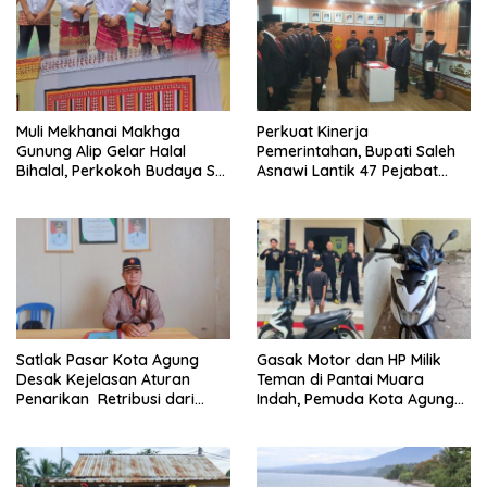
Muli Mekhanai Makhga
Perkuat Kinerja
Gunung Alip Gelar Halal
Pemerintahan, Bupati Saleh
Bihalal, Perkokoh Budaya Sai
Asnawi Lantik 47 Pejabat
Batin di Tanggamus
Pemkab Tanggamus
Satlak Pasar Kota Agung
Gasak Motor dan HP Milik
Desak Kejelasan Aturan
Teman di Pantai Muara
Penarikan Retribusi dari
Indah, Pemuda Kota Agung
Bupati
Diciduk Polisi