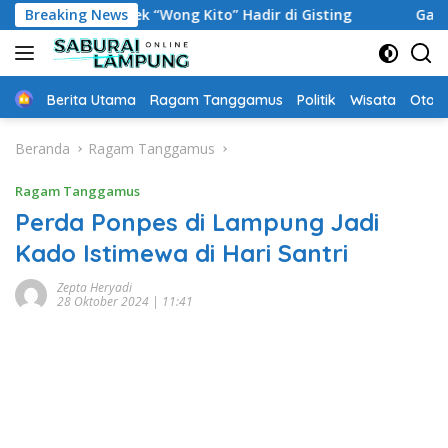
Langsung
na Pempek “Wong Kito” Hadir di Gisting
Breaking News
Gaji Rp3.300 S
ke
konten
Home
Berita Utama
Ragam Tanggamus
Politik
Wisata
Oto &
Beranda
Ragam Tanggamus
Ragam Tanggamus
Perda Ponpes di Lampung Jadi
Kado Istimewa di Hari Santri
Zepta Heryadi
28 Oktober 2024 | 11:41