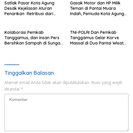
Satlak Pasar Kota Agung
Gasak Motor dan HP Milik
Desak Kejelasan Aturan
Teman di Pantai Muara
Penarikan Retribusi dari
Indah, Pemuda Kota Agung
Bupati
Diciduk Polisi
Kolaborasi Pemkab
TNI-POLRI Dan Pemkab
Tanggamus, dan Insan Pers
Tanggamus Gelar Korve
Bersihkan Sampah di Sungai
Massal di Dua Pantai Wisata
Way Awi
Unggulan
Tinggalkan Balasan
Alamat email Anda tidak akan dipublikasikan.
Ruas yang wajib
ditandai
*