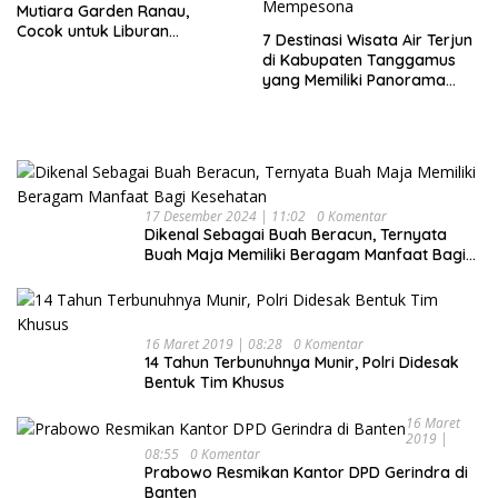
Mutiara Garden Ranau,
Cocok untuk Liburan
7 Destinasi Wisata Air Terjun
Keluarga
di Kabupaten Tanggamus
yang Memiliki Panorama
Indah Nan Mempesona
17 Desember 2024 | 11:02
0 Komentar
Dikenal Sebagai Buah Beracun, Ternyata
Buah Maja Memiliki Beragam Manfaat Bagi
Kesehatan
16 Maret 2019 | 08:28
0 Komentar
14 Tahun Terbunuhnya Munir, Polri Didesak
Bentuk Tim Khusus
16 Maret
2019 |
08:55
0 Komentar
Prabowo Resmikan Kantor DPD Gerindra di
Banten