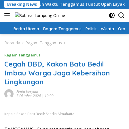
Langsung
ari, Guru PPPK Paruh Waktu Tanggamus Tuntut Upah Layak
Breaking News
ke
konten
Home
Berita Utama
Ragam Tanggamus
Politik
Wisata
Oto &
Beranda
Ragam Tanggamus
Ragam Tanggamus
Cegah DBD, Kakon Batu Bedil
Imbau Warga Jaga Kebersihan
Lingkungan
Zepta Heryadi
7 Oktober 2024 | 19:00
Kepala Pekon Batu Bedil: Sahdin Almahatta