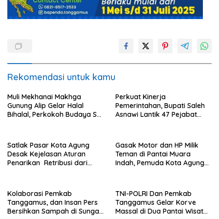
Rekomendasi untuk kamu
Muli Mekhanai Makhga
Perkuat Kinerja
Gunung Alip Gelar Halal
Pemerintahan, Bupati Saleh
Bihalal, Perkokoh Budaya Sai
Asnawi Lantik 47 Pejabat
Batin di Tanggamus
Pemkab Tanggamus
Satlak Pasar Kota Agung
Gasak Motor dan HP Milik
Desak Kejelasan Aturan
Teman di Pantai Muara
Penarikan Retribusi dari
Indah, Pemuda Kota Agung
Bupati
Diciduk Polisi
Kolaborasi Pemkab
TNI-POLRI Dan Pemkab
Tanggamus, dan Insan Pers
Tanggamus Gelar Korve
Bersihkan Sampah di Sungai
Massal di Dua Pantai Wisata