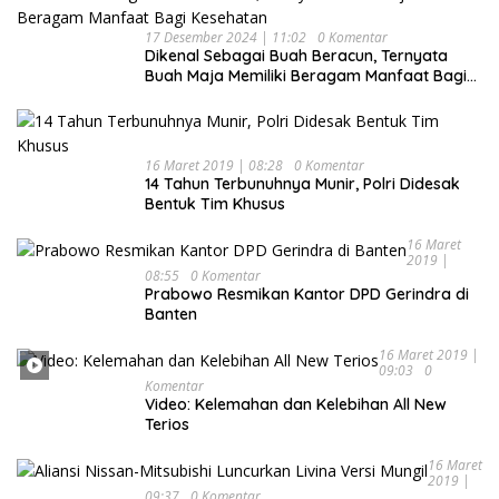
17 Desember 2024 | 11:02
0 Komentar
Dikenal Sebagai Buah Beracun, Ternyata
Buah Maja Memiliki Beragam Manfaat Bagi
Kesehatan
16 Maret 2019 | 08:28
0 Komentar
14 Tahun Terbunuhnya Munir, Polri Didesak
Bentuk Tim Khusus
16 Maret
2019 |
08:55
0 Komentar
Prabowo Resmikan Kantor DPD Gerindra di
Banten
16 Maret 2019 |
09:03
0
Komentar
Video: Kelemahan dan Kelebihan All New
Terios
16 Maret
2019 |
09:37
0 Komentar