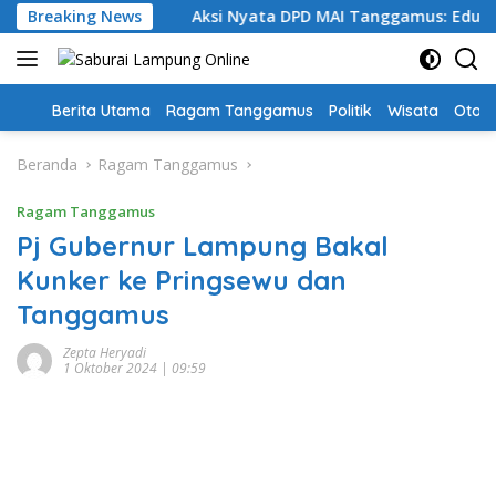
Langsung
pah Layak
Breaking News
Aksi Nyata DPD MAI Tanggamus: Edukasi Bah
ke
konten
Home
Berita Utama
Ragam Tanggamus
Politik
Wisata
Oto &
Beranda
Ragam Tanggamus
Ragam Tanggamus
Pj Gubernur Lampung Bakal
Kunker ke Pringsewu dan
Tanggamus
Zepta Heryadi
1 Oktober 2024 | 09:59