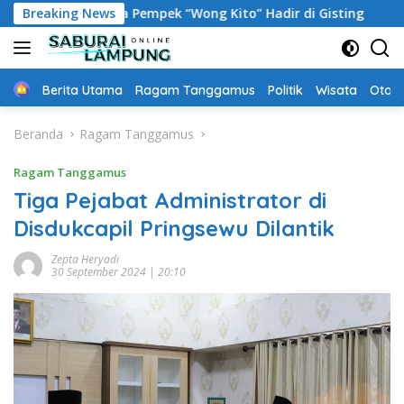
Langsung
n, Istana Pempek “Wong Kito” Hadir di Gisting
Breaking News
Gaji Rp
ke
konten
Home
Berita Utama
Ragam Tanggamus
Politik
Wisata
Oto &
Beranda
Ragam Tanggamus
Ragam Tanggamus
Tiga Pejabat Administrator di
Disdukcapil Pringsewu Dilantik
Zepta Heryadi
30 September 2024 | 20:10