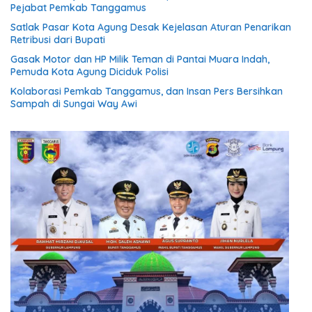
Pejabat Pemkab Tanggamus
Satlak Pasar Kota Agung Desak Kejelasan Aturan Penarikan
Retribusi dari Bupati
Gasak Motor dan HP Milik Teman di Pantai Muara Indah,
Pemuda Kota Agung Diciduk Polisi
Kolaborasi Pemkab Tanggamus, dan Insan Pers Bersihkan
Sampah di Sungai Way Awi