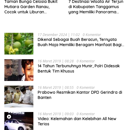
Taman Bunga Celosia Bukit
7 Destinasi Wisata Air Terjun
Mutiara Garden Ranau,
di Kabupaten Tanggamus
Cocok untuk Liburan
yang Memiliki Panorama
Keluarga
Indah Nan Mempesona
17 Desember 2024 | 11:02
0 Komentar
Dikenal Sebagai Buah Beracun, Ternyata
Buah Maja Memiliki Beragam Manfaat Bagi
Kesehatan
16 Maret 2019 | 08:28
0 Komentar
14 Tahun Terbunuhnya Munir, Polri Didesak
Bentuk Tim Khusus
16 Maret 2019 | 08:55
0 Komentar
Prabowo Resmikan Kantor DPD Gerindra di
Banten
16 Maret 2019 | 09:03
0 Komentar
Video: Kelemahan dan Kelebihan All New
Terios