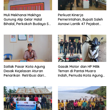
Muli Mekhanai Makhga
Perkuat Kinerja
Gunung Alip Gelar Halal
Pemerintahan, Bupati Saleh
Bihalal, Perkokoh Budaya Sai
Asnawi Lantik 47 Pejabat
Batin di Tanggamus
Pemkab Tanggamus
Satlak Pasar Kota Agung
Gasak Motor dan HP Milik
Desak Kejelasan Aturan
Teman di Pantai Muara
Penarikan Retribusi dari
Indah, Pemuda Kota Agung
Bupati
Diciduk Polisi