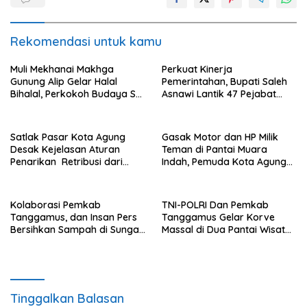
Rekomendasi untuk kamu
Muli Mekhanai Makhga
Perkuat Kinerja
Gunung Alip Gelar Halal
Pemerintahan, Bupati Saleh
Bihalal, Perkokoh Budaya Sai
Asnawi Lantik 47 Pejabat
Batin di Tanggamus
Pemkab Tanggamus
Satlak Pasar Kota Agung
Gasak Motor dan HP Milik
Desak Kejelasan Aturan
Teman di Pantai Muara
Penarikan Retribusi dari
Indah, Pemuda Kota Agung
Bupati
Diciduk Polisi
Kolaborasi Pemkab
TNI-POLRI Dan Pemkab
Tanggamus, dan Insan Pers
Tanggamus Gelar Korve
Bersihkan Sampah di Sungai
Massal di Dua Pantai Wisata
Way Awi
Unggulan
Tinggalkan Balasan