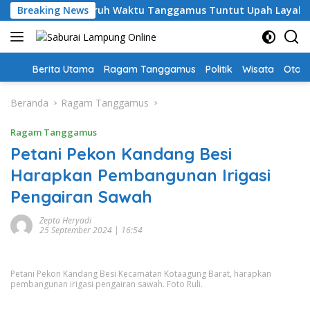
Langsung
ri, Guru PPPK Paruh Waktu Tanggamus Tuntut Upah Layak
Breaking News
ke
konten
Home
Berita Utama
Ragam Tanggamus
Politik
Wisata
Oto &
Beranda
Ragam Tanggamus
Ragam Tanggamus
Petani Pekon Kandang Besi
Harapkan Pembangunan Irigasi
Pengairan Sawah
Zepta Heryadi
25 September 2024 | 16:54
Petani Pekon Kandang Besi Kecamatan Kotaagung Barat, harapkan
pembangunan irigasi pengairan sawah. Foto Ruli.