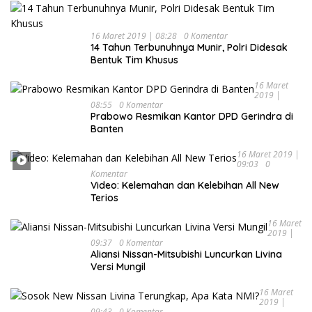
16 Maret 2019 | 08:28
0 Komentar
14 Tahun Terbunuhnya Munir, Polri Didesak
Bentuk Tim Khusus
16 Maret
2019 |
08:55
0 Komentar
Prabowo Resmikan Kantor DPD Gerindra di
Banten
16 Maret 2019 |
09:03
0
Komentar
Video: Kelemahan dan Kelebihan All New
Terios
16 Maret
2019 |
09:37
0 Komentar
Aliansi Nissan-Mitsubishi Luncurkan Livina
Versi Mungil
16 Maret
2019 |
09:43
0 Komentar